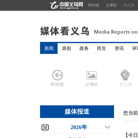
即时报
义博绘
十八力
新闻
原创
政务
民生
资讯
评
即时报
义博绘
十八力
媒体报道
您当前
2026年
【今日