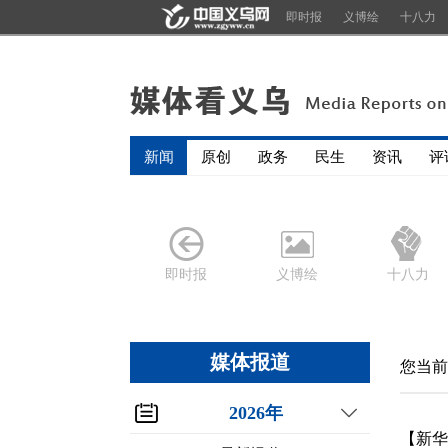
即时报
义博绘
十八力
新闻
原创
政务
民生
资讯
评
即时报
义博绘
十八力
媒体报道
您当前
2026年
【新华