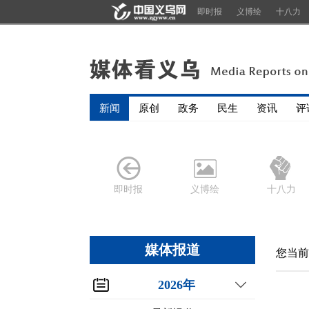
即时报
义博绘
十八力
新闻
原创
政务
民生
资讯
评
即时报
义博绘
十八力
媒体报道
您当前
2026年