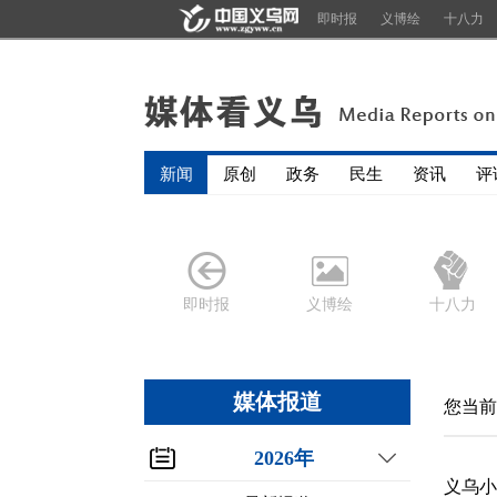
即时报
义博绘
十八力
新闻
原创
政务
民生
资讯
评
即时报
义博绘
十八力
媒体报道
您当前
2026年
义乌小