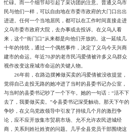
忙碌。而一个细节却引起了采访团的注意。普通义乌市
民与他们一样，可以自由地在市委市政府的大门口出出
进进。任何一个当地居民，都可以在工作时间直接走进
义乌市委市政府大院，去办事或去投诉。在义乌人看
来，这个“衙门口”从来都是向他们开放的。这一延续几
十年的传统，通过一个偶然事件，决定了义乌今天兴商
建市的命运。年近70岁的老市民冯爱倩被许多义乌群众
视作改变这座城市命运的关键人物。
26年前，在路边摆摊做买卖的冯爱倩被没收提篮，
觉得自己走投无路的她冲进了当时的县委书记办公室，
与当时的县委书记吵了一个下午。她的一句话：“活不下
去了，我要做买卖。”令县委书记深受触动。那天下午的
争吵，在义乌党政领导中引发了持续几个月的激烈争
论，应不应开放集市贸易市场、允不允许农民进城经
商，关系到姓社姓资的问题。几乎全县党员干部围绕这