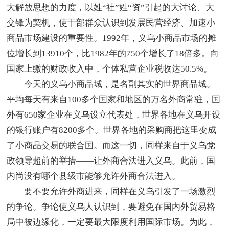
大解放思想的力度，以姓“社”姓“资”引起的大讨论、大
交锋为契机，使干部群众认识到发展民营经济、加速小
商品市场建设的重要性。1992年，义乌小商品市场的摊
位增长到13910个，比1982年的750个增长了18倍多。向
国家上缴的财政收入中，个体私营企业税收达50.5%。
今天的义乌小商品城，是名副其实的世界商品城。
平均每天有来自100多个国家和地区的万名外商常驻，国
外有650家企业在义乌设立代表处，世界各地在义乌开设
的银行账户有8200多个。世界各地的采购商把这里变成
了小商品交易的联合国。而这一切，同样来自于义乌党
政领导超前的举措——让外商合法进入义乌。此前，国
内尚没有哪个县级市能够允许外商合法进入。
要不要允许外商进来，同样在义乌引发了一场激烈
的争论。争论使义乌人认识到，要避免在国内外贸易格
局中被边缘化，一定要最大限度利用国际市场。为此，