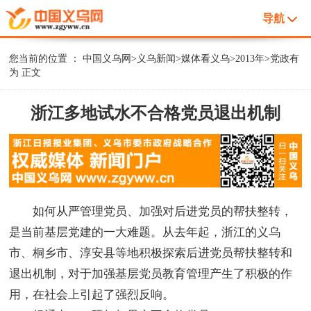
导航
您当前的位置 ：
中国义乌网
>
义乌新闻
>
媒体看义乌
>
2013年
>
党政有
为
正文
浙江多地试水不合格党员退出机制
如何从严管理党员、加强对后进党员的帮扶整转，
是当前基层党建的一大难题。从去年起，浙江的义乌
市、桐乡市、淳安县等地积极探索后进党员帮扶整转和
退出机制，对于加强基层党员教育管理产生了积极的作
用，在社会上引起了强烈反响。