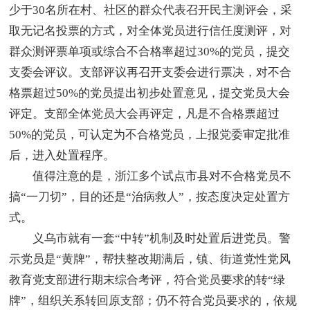
少于30名所在村、社区的群众代表召开民主测评会，采
取无记名投票的方式，对全体党员进行信任度测评，对
群众测评票单项或综合不合格率超过30%的党员，提交
支委会评议。支部评议再召开支委会进行票决，对不合
格票超过50%的党员提出初步处置意见，提交党员大会
评定。支部全体党员大会再评定，凡是不合格票超过
50%的党员，可认定为不合格党员，上报党委审定批准
后，进入处置程序。
值得注意的是，浙江多个试点市县对不合格党员不
搞“一刀切”，目的还是“治病救人”，按态度决定处置方
式。
义乌市就有一套“中转”机制及时处置后进党员。警
示党员是“黄牌”，帮扶整改期满后，镇、街道党性党风
教育党支部进行期末综合考评，符合党员要求的转“绿
牌”，组织关系转回原支部；仍不符合党员要求的，依规