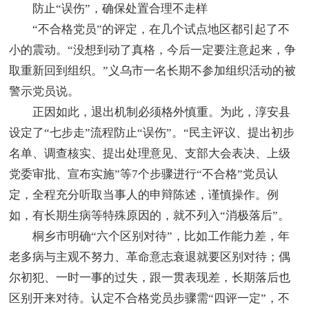
防止“误伤”，确保处置合理不走样
“不合格党员”的评定，在几个试点地区都引起了不
小的震动。“没想到动了真格，今后一定要注意起来，争
取重新回到组织。”义乌市一名长期不参加组织活动的被
警示党员说。
正因如此，退出机制必须格外慎重。为此，淳安县
设定了“七步走”流程防止“误伤”。“民主评议、提出初步
名单、调查核实、提出处理意见、支部大会表决、上级
党委审批、宣布实施”等7个步骤进行“不合格”党员认
定，全程充分听取当事人的申辩陈述，谨慎操作。例
如，有长期生病等特殊原因的，就不列入“消极落后”。
桐乡市明确“六个区别对待”，比如工作能力差，年
老多病与主观不努力、革命意志衰退就要区别对待；偶
尔初犯、一时一事的过失，跟一贯表现差，长期落后也
区别开来对待。认定不合格党员步骤需“四评一定”，不