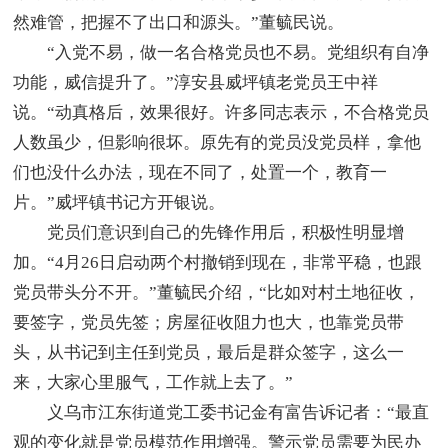
然难管，把握不了出口和源头。”董毓民说。
“入党不易，做一名合格党员也不易。党组织有自净
功能，威信提升了。”淳安县威坪镇老党员王中祥
说。“动真格后，效果很好。许多同志表示，不合格党员
人数虽少，但影响很坏。原先有的党员没党员样，拿他
们也没什么办法，现在不同了，处置一个，教育一
片。”威坪镇书记方开银说。
党员们意识到自己的先锋作用后，积极性明显增
加。“4月26日启动两个村撤销到现在，非常平稳，也跟
党员带头分不开。”董毓民介绍，“比如对村土地征收，
要签字，党员先签；房屋征收阻力也大，也靠党员带
头，从书记到主任到党员，最后是群众签字，这么一
来，大家心里服气，工作就上去了。”
义乌市江东街道党工委书记金有富告诉记者：“最直
观的变化就是党员模范作用增强。警示党员需要为民办