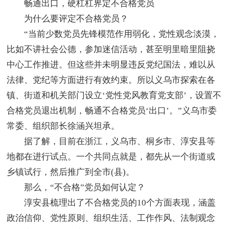
畅通出口，硬杠杠界定不合格党员
为什么要评定不合格党员？
“当前少数党员先锋模范作用弱化，党性观念淡漠，
比如不讲社会公德，参加迷信活动，甚至明里暗里阻挠
中心工作推进。但这些并未明显违反党纪国法，难以从
法律、党纪等方面进行有效约束。所以义乌市探索在各
镇、街道和机关部门设立‘党性党风教育党支部’，设置不
合格党员退出机制，畅通不合格党员‘出口’。”义乌市委
常委、组织部长徐涵兴坦承。
据了解，目前在浙江，义乌市、桐乡市、淳安县等
地都在进行试点。一个共同点就是，都先从一个街道或
乡镇试行，然后推广到全市(县)。
那么，“不合格”党员如何认定？
淳安县梳理出了不合格党员的10个方面表现，涵盖
政治信仰、党性原则、组织生活、工作作风、法制观念