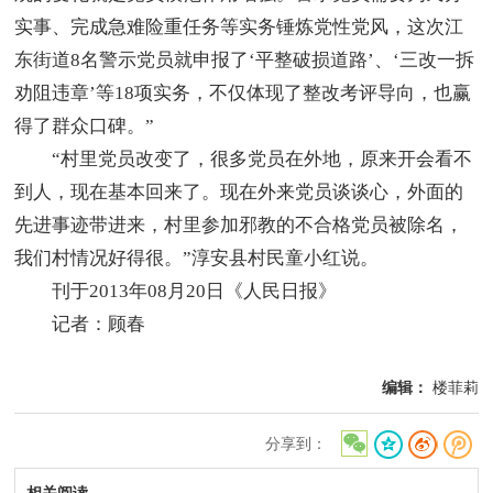
实事、完成急难险重任务等实务锤炼党性党风，这次江
东街道8名警示党员就申报了‘平整破损道路’、‘三改一拆
劝阻违章’等18项实务，不仅体现了整改考评导向，也赢
得了群众口碑。”
“村里党员改变了，很多党员在外地，原来开会看不
到人，现在基本回来了。现在外来党员谈谈心，外面的
先进事迹带进来，村里参加邪教的不合格党员被除名，
我们村情况好得很。”淳安县村民童小红说。
刊于2013年08月20日《人民日报》
记者：顾春
编辑：
楼菲莉
分享到：