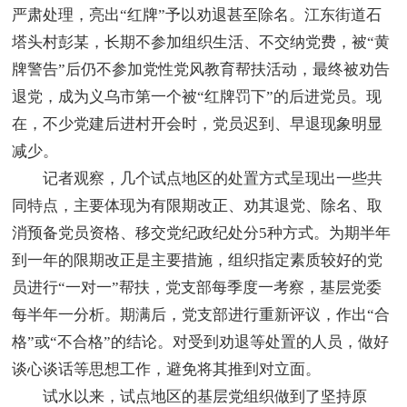
严肃处理，亮出“红牌”予以劝退甚至除名。江东街道石
塔头村彭某，长期不参加组织生活、不交纳党费，被“黄
牌警告”后仍不参加党性党风教育帮扶活动，最终被劝告
退党，成为义乌市第一个被“红牌罚下”的后进党员。现
在，不少党建后进村开会时，党员迟到、早退现象明显
减少。
记者观察，几个试点地区的处置方式呈现出一些共
同特点，主要体现为有限期改正、劝其退党、除名、取
消预备党员资格、移交党纪政纪处分5种方式。为期半年
到一年的限期改正是主要措施，组织指定素质较好的党
员进行“一对一”帮扶，党支部每季度一考察，基层党委
每半年一分析。期满后，党支部进行重新评议，作出“合
格”或“不合格”的结论。对受到劝退等处置的人员，做好
谈心谈话等思想工作，避免将其推到对立面。
试水以来，试点地区的基层党组织做到了坚持原