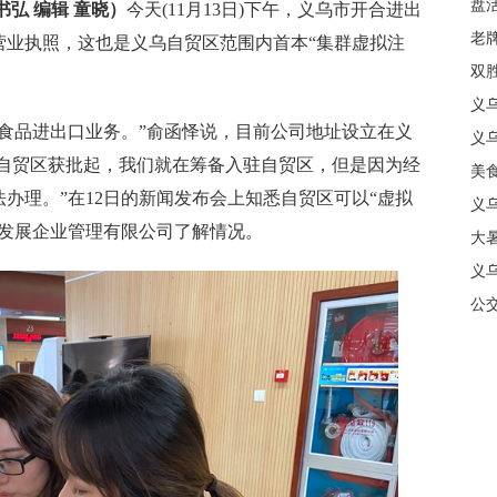
盘
书弘 编辑 童晓）
今天(11月13日)下午，义乌市开合进出
质
老牌
营业执照，这也是义乌自贸区范围内首本“集群虚拟注
中
双
日
义
品进出口业务。”俞函怿说，目前公司地址设立在义
商
义
从自贸区获批起，我们就在筹备入驻自贸区，但是因为经
美
办理。”在12日的新闻发布会上知悉自贸区可以“虚拟
义
场发展企业管理有限公司了解情况。
大暑
义
合
公