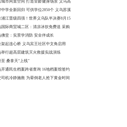
活城市闲置空间 打造全龄健身场景 义乌高
量落地省级文体民生实事
中学全新回归 可供学位2850个 义乌苏溪
学9月投用
胜浦江晋级四强！世界义乌队半决赛8月15
主场开打
乌国际商贸城二区：清凉冰饮免费送 采购
可就近领取
乌佛堂：实景学消防 安全伴成长
食架起连心桥 义乌宾王社区中文角启用
乌举行超高层建筑灭火救援实战演练
至 桑拿天“上线”
乌开通民生档案跨省查询 16地档案馆签约
作
交司机冷静施救 为晕倒老人抢下黄金时间