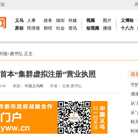
字版
义乌
人事
政务
镇街
外媒
视频
图片
义博绘
原创
民情巷
财经
社会
资讯
短视频
播报
十八力
时报
>
龚书弘
正文
首本“集群虚拟注册”营业执照
最
守
3:44
来源：
中国义乌网
作者：
记者 龚书弘
护
满
义乌
从
展
从“
稠
秋
主
时