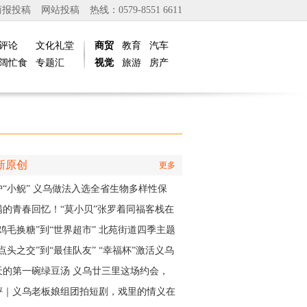
商报投稿
网站投稿
热线：0579-8551 6611
评论
文化礼堂
商贸
教育
汽车
阔忙食
专题汇
视觉
旅游
房产
新原创
更多
护“小鲵” 义乌做法入选全省生物多样性保
实践成果
满的青春回忆！“莫小贝”张罗着同福客栈在
再“开张”
“鸡毛换糖”到“世界超市” 北苑街道四季主题
再现义乌印记
点头之交”到“最佳队友” “幸福杯”激活义乌
江邻里情
天的第一碗绿豆汤 义乌廿三里这场约会，
角是快递小哥
评｜义乌老板娘组团拍短剧，戏里的情义在