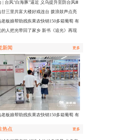
实中有了回响
 | 台风“白海豚”逼近 义乌提升至防台风Ⅲ
应急响应
乌廿三里共富大楼好戏连台 拨浪鼓声点亮
村之夜
乌老板娘帮助残疾果农快销150多箱葡萄 有
认出她还主演了部短剧
光的人把光带回了家乡 新书《追光》再现
商与一座城的双向奔赴
觉新闻
更多
乌老板娘帮助残疾果农快销150多箱葡萄 有
认出她还主演了部短剧
生热点
更多