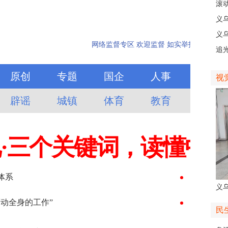
现
滚动
级
义
乡
义
人
追
义
视
义
人
民