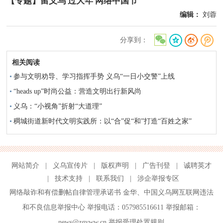
【专题】留义乌 过大年 网络中国节
编辑：
刘蓉
分享到：
相关阅读
参与文明劝导、学习指挥手势 义乌“一日小交警”上线
“heads up”时尚公益：营造文明出行新风尚
义乌：“小视角”折射“大道理”
稠城街道新时代文明实践所：以“合”促“和”打造“百姓之家”
网站简介
|
义乌宣传片
|
版权声明
|
广告刊登
|
诚聘英才
|
技术支持
|
联系我们
|
涉企举报专区
网络敲诈和有偿删帖自律管理承诺书
金华
、
中国义乌网互联网违法
和不良信息举报中心
举报电话：057985516611 举报邮箱：
news@zgyww.cn
举报受理处置规则