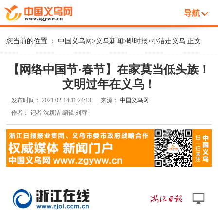
导航
您当前的位置 ：
中国义乌网
>
义乌新闻
>
即时报
>
小洁走义乌
正文
【网络中国节·春节】在家莫当低头族！
文明过年在义乌！
发布时间：
2021-02-14 11:24:13
来源：
中国义乌网
作者：
记者 沈颖洁 编辑 刘蓉