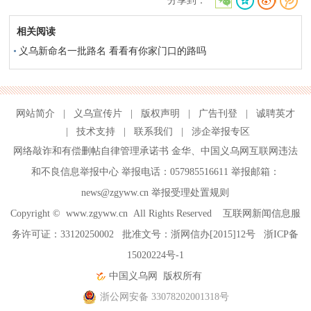
分享到：
相关阅读
义乌新命名一批路名 看看有你家门口的路吗
网站简介
|
义乌宣传片
|
版权声明
|
广告刊登
|
诚聘英才
|
技术支持
|
联系我们
|
涉企举报专区
网络敲诈和有偿删帖自律管理承诺书
金华
、
中国义乌网互联网违法
和不良信息举报中心
举报电话：057985516611 举报邮箱：
news@zgyww.cn
举报受理处置规则
Copyright ©
www.zgyww.cn
All Rights Reserved 互联网新闻信息服
务许可证：33120250002 批准文号：浙网信办[2015]12号
浙ICP备
15020224号-1
中国义乌网
版权所有
浙公网安备 33078202001318号