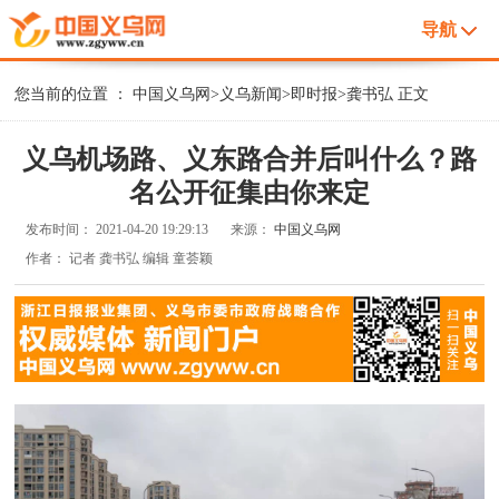
导航
您当前的位置 ：
中国义乌网
>
义乌新闻
>
即时报
>
龚书弘
正文
义乌机场路、义东路合并后叫什么？路
名公开征集由你来定
发布时间：
2021-04-20 19:29:13
来源：
中国义乌网
作者：
记者 龚书弘 编辑 童荟颖