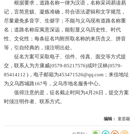
根据要求，道路名称一律为汉语，名称采词易读易
记，言简意赅、凝炼准确，符合语法逻辑和文字规范，
尽量避免多音字、生僻字；不能与义乌现有道路名称重
名；道路名称应寓意深远，能彰显义乌历史性、时代
性、文化性；每条征名均附所取名称的来历含义、拼音
等，引自经典的，须注明出处。
征名方案可采取电子、信件、传真、面交等方式提
交，联系人为方康威(0579-85217576)或叶汉林(0579-
85414112 )，电子邮箱为453471526@qq.com；来信地址
为义乌西城路167号，义乌市地名服务中心。
值得注意的是，征名截止时间为4月26日，提交方案
时须注明作者、联系方式。
编辑：
童荟颖