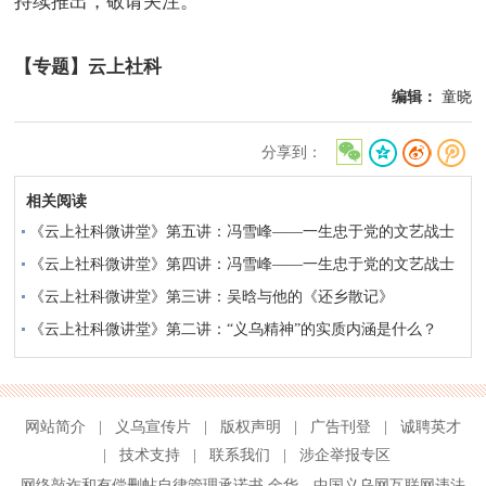
持续推出，敬请关注。
【专题】云上社科
编辑：
童晓
分享到：
相关阅读
《云上社科微讲堂》第五讲：冯雪峰——一生忠于党的文艺战士
（中）
《云上社科微讲堂》第四讲：冯雪峰——一生忠于党的文艺战士
（上）
《云上社科微讲堂》第三讲：吴晗与他的《还乡散记》
《云上社科微讲堂》第二讲：“义乌精神”的实质内涵是什么？
网站简介
|
义乌宣传片
|
版权声明
|
广告刊登
|
诚聘英才
|
技术支持
|
联系我们
|
涉企举报专区
网络敲诈和有偿删帖自律管理承诺书
金华
、
中国义乌网互联网违法