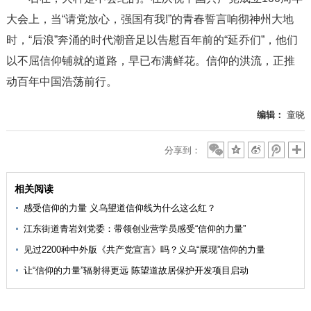
大会上，当“请党放心，强国有我!”的青春誓言响彻神州大地
时，“后浪”奔涌的时代潮音足以告慰百年前的“延乔们”，他们
以不屈信仰铺就的道路，早已布满鲜花。信仰的洪流，正推
动百年中国浩荡前行。
编辑：
童晓
分享到：
相关阅读
感受信仰的力量 义乌望道信仰线为什么这么红？
江东街道青岩刘党委：带领创业营学员感受“信仰的力量”
见过2200种中外版《共产党宣言》吗？义乌“展现”信仰的力量
让“信仰的力量”辐射得更远 陈望道故居保护开发项目启动