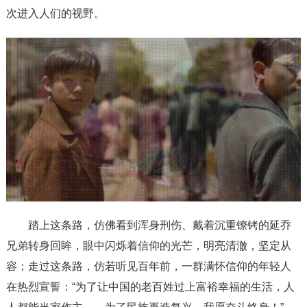
次进入人们的视野。
踏上这条路，仿佛看到浑身刑伤、戴着沉重镣铐的延乔
兄弟转身回眸，眼中闪烁着信仰的光芒，明亮清澈，坚定从
容；走过这条路，仿若听见百年前，一群满怀信仰的年轻人
在热烈宣誓：“为了让中国的老百姓过上富裕幸福的生活，人