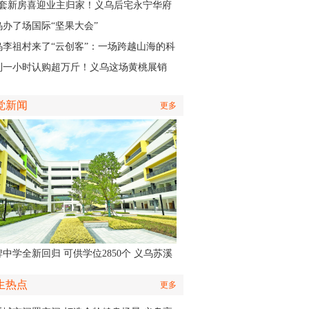
01套新房喜迎业主归家！义乌后宅永宁华府
层公寓正式启动交付
乌办了场国际“坚果大会”
乌李祖村来了“云创客”：一场跨越山海的科
接力
到一小时认购超万斤！义乌这场黄桃展销
火力全开”
觉新闻
更多
中学全新回归 可供学位2850个 义乌苏溪
学9月投用
生热点
更多