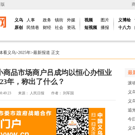
字版
义乌
人事
政务
镇街
外媒
视频
图片
义博绘
原创
民情巷
财经
社会
资讯
短视频
播报
十八力
体看义乌
>
2025年
>
最新报道
正文
小商品市场商户吕成均以恒心办恒业
最
23年，称出了什么？
滚动
级
义
08:49:23
来源：
人民日报
作者：
刘军国
乡
义
人
追
义
今
线
义