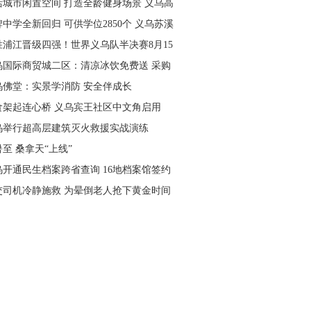
活城市闲置空间 打造全龄健身场景 义乌高
量落地省级文体民生实事
中学全新回归 可供学位2850个 义乌苏溪
学9月投用
胜浦江晋级四强！世界义乌队半决赛8月15
主场开打
乌国际商贸城二区：清凉冰饮免费送 采购
可就近领取
乌佛堂：实景学消防 安全伴成长
食架起连心桥 义乌宾王社区中文角启用
乌举行超高层建筑灭火救援实战演练
至 桑拿天“上线”
乌开通民生档案跨省查询 16地档案馆签约
作
交司机冷静施救 为晕倒老人抢下黄金时间