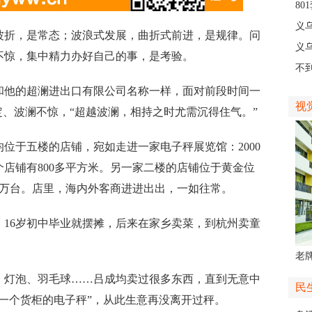
8
高
义
折，是常态；波浪式发展，曲折式前进，是规律。问
义
不惊，集中精力办好自己的事，是考验。
创
不
会“
他的超澜进出口有限公司名称一样，面对前段时间一
视
定、波澜不惊，“超越波澜，相持之时尤需沉得住气。”
于五楼的店铺，宛如走进一家电子秤展览馆：2000
店铺有800多平方米。另一家二楼的店铺位于黄金位
150万台。店里，海内外客商进进出出，一如往常。
6岁初中毕业就摆摊，后来在家乡卖菜，到杭州卖童
。
老牌
中
灯泡、羽毛球……吕成均卖过很多东西，直到无意中
民
一个货柜的电子秤”，从此生意再没离开过秤。