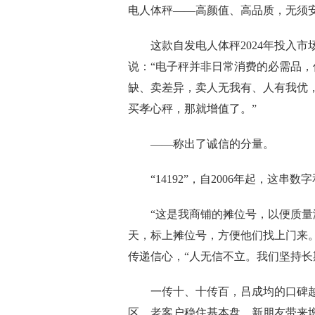
电人体秤——高颜值、高品质，无须
这款自发电人体秤2024年投入市场
说：“电子秤并非日常消费的必需品
缺、卖差异，卖人无我有、人有我优
买孝心秤，那就增值了。”
——称出了诚信的分量。
“14192”，自2006年起，这串
“这是我商铺的摊位号，以便质量溯
天，标上摊位号，方便他们找上门来
传递信心，“人无信不立。我们坚持长
一传十、十传百，吕成均的口碑越来
区，老客户稳住基本盘，新朋友带来