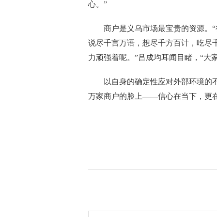
心。”
商户是义乌市场最宝贵的资源。“很
说尽千言万语，想尽千方百计，吃尽
力顽强着呢。”吕成均耳闻目睹，“大
以自身的确定性应对外部环境的不确
万家商户的脸上——信心在当下，更