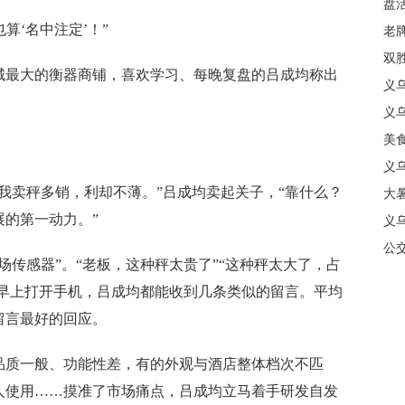
盘
算‘名中注定’！”
质
老牌
中
双
最大的衡器商铺，喜欢学习、每晚复盘的吕成均称出
日
义
商
义
美
义
卖秤多销，利却不薄。”吕成均卖起关子，“靠什么？
大暑
的第一动力。”
义
合
公
传感器”。“老板，这种秤太贵了”“这种秤太大了，占
天早上打开手机，吕成均都能收到几条类似的留言。平均
留言最好的回应。
质一般、功能性差，有的外观与酒店整体档次不匹
人使用……摸准了市场痛点，吕成均立马着手研发自发