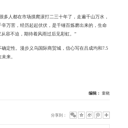
多人都在市场摸爬滚打二三十年了，走遍千山万水，
千辛万苦，经历起起伏伏，是千锤百炼磨出来的，生命
家从容不迫，期待着风雨过后见彩虹。”
定性。漫步义乌国际商贸城，信心写在吕成均和7.5
在未来。
编辑：
童晓
分享到：