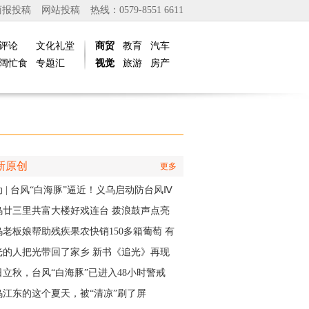
商报投稿
网站投稿
热线：0579-8551 6611
评论
文化礼堂
商贸
教育
汽车
阔忙食
专题汇
视觉
旅游
房产
新原创
更多
 | 台风“白海豚”逼近！义乌启动防台风Ⅳ
应急响应
乌廿三里共富大楼好戏连台 拨浪鼓声点亮
村之夜
乌老板娘帮助残疾果农快销150多箱葡萄 有
认出她还主演了部短剧
光的人把光带回了家乡 新书《追光》再现
商与一座城的双向奔赴
日立秋，台风“白海豚”已进入48小时警戒
，义乌风雨时间、雨量公布
乌江东的这个夏天，被“清凉”刷了屏