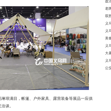
盘
质
老牌
中
双
日
义
商
义
美
义
大暑
义
合
公
琳琅满目，帐篷、户外家具、露营装备等展品一应俱
足洽谈。