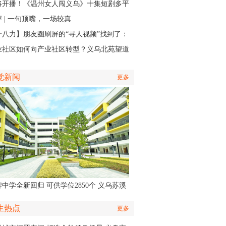
主场开打
将开播！《温州女人闯义乌》十集短剧多平
同步上线
 | 一句顶嘴，一场较真
十八力】朋友圈刷屏的“寻人视频”找到了：
个递出雨衣的义乌排水人，原来是他
业社区如何向产业社区转型？义乌北苑望道
将IP作为“金钥匙”
觉新闻
更多
中学全新回归 可供学位2850个 义乌苏溪
学9月投用
生热点
更多