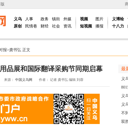
字版
义乌
人事
政务
镇街
外媒
视频
图片
义博绘
原创
民情巷
财经
社会
资讯
短视频
播报
十八力
时报
>
龚书弘
正文
营地用品展和国际翻译采购节同期启幕
最
义
来源：
中国义乌网
作者：
记者 龚书弘 编辑 刘蓉
8
高
义
义
创
不
会“
双