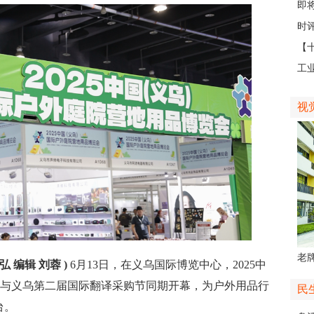
日
即
台
时评
【
那
工
社区
视
老牌
弘 编辑 刘蓉 )
6月13日，在义乌国际博览中心，2025中
中
会与义乌第二届国际翻译采购节同期开幕，为户外用品行
民
台。