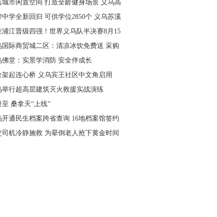
活城市闲置空间 打造全龄健身场景 义乌高
量落地省级文体民生实事
中学全新回归 可供学位2850个 义乌苏溪
学9月投用
胜浦江晋级四强！世界义乌队半决赛8月15
主场开打
乌国际商贸城二区：清凉冰饮免费送 采购
可就近领取
乌佛堂：实景学消防 安全伴成长
食架起连心桥 义乌宾王社区中文角启用
乌举行超高层建筑灭火救援实战演练
至 桑拿天“上线”
乌开通民生档案跨省查询 16地档案馆签约
作
交司机冷静施救 为晕倒老人抢下黄金时间