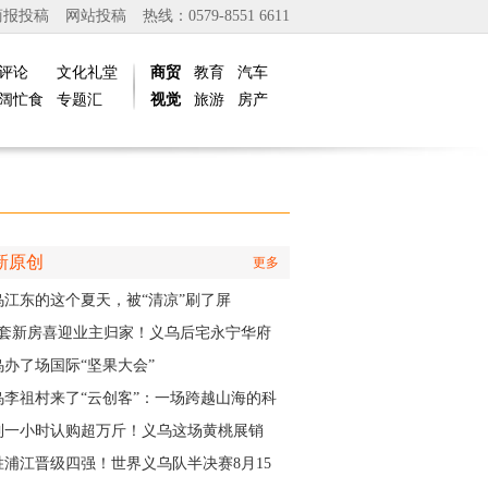
商报投稿
网站投稿
热线：0579-8551 6611
评论
文化礼堂
商贸
教育
汽车
阔忙食
专题汇
视觉
旅游
房产
新原创
更多
乌江东的这个夏天，被“清凉”刷了屏
01套新房喜迎业主归家！义乌后宅永宁华府
层公寓正式启动交付
乌办了场国际“坚果大会”
乌李祖村来了“云创客”：一场跨越山海的科
接力
到一小时认购超万斤！义乌这场黄桃展销
火力全开”
胜浦江晋级四强！世界义乌队半决赛8月15