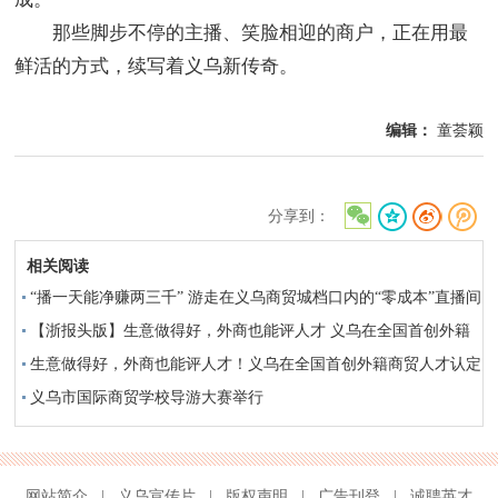
那些脚步不停的主播、笑脸相迎的商户，正在用最
鲜活的方式，续写着义乌新传奇。
编辑：
童荟颖
分享到：
相关阅读
“播一天能净赚两三千” 游走在义乌商贸城档口内的“零成本”直播间
【浙报头版】生意做得好，外商也能评人才 义乌在全国首创外籍
商贸人才认定标准
生意做得好，外商也能评人才！义乌在全国首创外籍商贸人才认定
标准
义乌市国际商贸学校导游大赛举行
网站简介
|
义乌宣传片
|
版权声明
|
广告刊登
|
诚聘英才