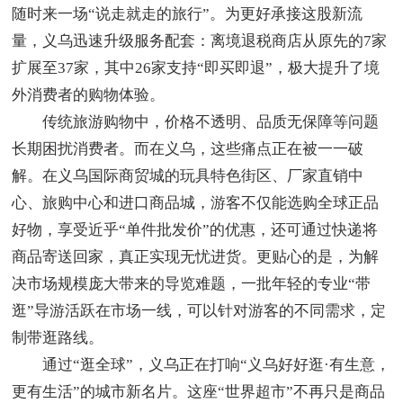
随时来一场“说走就走的旅行”。为更好承接这股新流
量，义乌迅速升级服务配套：离境退税商店从原先的7家
扩展至37家，其中26家支持“即买即退”，极大提升了境
外消费者的购物体验。
传统旅游购物中，价格不透明、品质无保障等问题
长期困扰消费者。而在义乌，这些痛点正在被一一破
解。在义乌国际商贸城的玩具特色街区、厂家直销中
心、旅购中心和进口商品城，游客不仅能选购全球正品
好物，享受近乎“单件批发价”的优惠，还可通过快递将
商品寄送回家，真正实现无忧进货。更贴心的是，为解
决市场规模庞大带来的导览难题，一批年轻的专业“带
逛”导游活跃在市场一线，可以针对游客的不同需求，定
制带逛路线。
通过“逛全球”，义乌正在打响“义乌好好逛·有生意，
更有生活”的城市新名片。这座“世界超市”不再只是商品