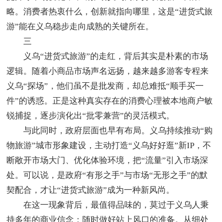
略。消费者热衷什么，创新就指向哪里，这是“进货式旅
游”能在义乌稳步走向成熟的关键所在。
三
义乌“进货式旅游”的走红，背后其实是朴素的市场
逻辑。随着小商品市场声名远扬，越来越多游客专程来
义乌“探场”，他们虽不是批发商，却总难抵“顺手买一
件”的诱惑。正是这种真实存在的消费心理被本地商户敏
锐捕捉，逐步演化出“批零兼营”的灵活模式。
与此同时，政府层面也早有布局。义乌持续推动“购
物旅游”城市形象建设，主动打造“义乌好好逛”新IP，不
断敞开市场大门、优化体验环境，把“流量”引入市场深
处。可以说，是政府“有形之手”与市场“无形之手”的默
契配合，才让“进货式旅游”成为一种新风尚。
在这一现象背后，最值得品味的，莫过于义乌人秉
持多年的商业信念：随时做好站上风口的准备。从细处