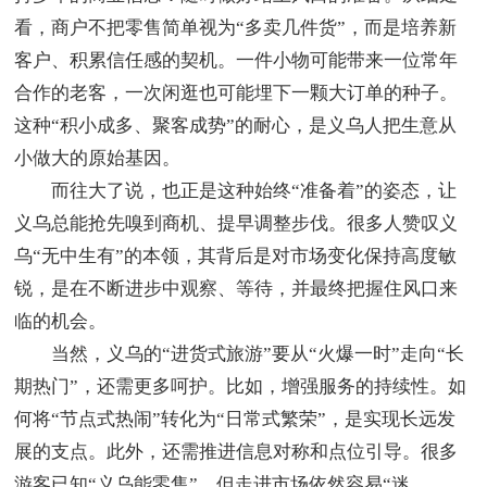
看，商户不把零售简单视为“多卖几件货”，而是培养新
客户、积累信任感的契机。一件小物可能带来一位常年
合作的老客，一次闲逛也可能埋下一颗大订单的种子。
这种“积小成多、聚客成势”的耐心，是义乌人把生意从
小做大的原始基因。
而往大了说，也正是这种始终“准备着”的姿态，让
义乌总能抢先嗅到商机、提早调整步伐。很多人赞叹义
乌“无中生有”的本领，其背后是对市场变化保持高度敏
锐，是在不断进步中观察、等待，并最终把握住风口来
临的机会。
当然，义乌的“进货式旅游”要从“火爆一时”走向“长
期热门”，还需更多呵护。比如，增强服务的持续性。如
何将“节点式热闹”转化为“日常式繁荣”，是实现长远发
展的支点。此外，还需推进信息对称和点位引导。很多
游客已知“义乌能零售”，但走进市场依然容易“迷