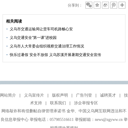
分享到：
相关阅读
义乌市交通运输局让货车司机路畅心安
义乌交通安全“第一课”进校园
义乌市人大常委会组织视察交通治理工作情况
快乐过暑假 安全不放假 义乌苏溪开展暑期交通安全宣传
网站简介
|
义乌宣传片
|
版权声明
|
广告刊登
|
诚聘英才
|
技
术支持
|
联系我们
|
涉企举报专区
网络敲诈和有偿删帖自律管理承诺书
金华
、
中国义乌网互联网违法和不
良信息举报中心
举报电话：057985516611 举报邮箱：news@zgyww.cn
举