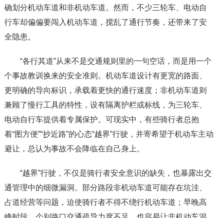
确划分机动车道和非机动车道。然而，不少三轮车、电动自
行车却偏偏要闯入机动车道，搅乱了通行节奏，还带来了安
全隐患。
“各行其道”从来不是交通规则里的一句空话，而是用一个
个事故教训换来的安全准则。机动车道设计有更宽的路面、
更明确的导向标识，承载着更快的通行速度；非机动车道则
兼顾了慢行工具的特性，设有隔离护栏或标线，为三轮车、
电动自行车提供着专属保护。可现实中，有些骑行者总抱
着“图方便”“抄近路”的心态“越界”行驶，并寄希望于机动车主动
避让，总认为事故不会降临在自己身上。
“越界”行驶，不仅是骑行者安全意识的缺失，也暴露出交
通管理中的细微漏洞。部分路段非机动车道可能存在坑洼、
占道经营等问题，迫使骑行者不得不绕行机动车道；早晚高
峰时段，个别路口交通疏导力度不足，也容易让非机动车混