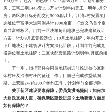
100万㎡；毛店二期已竣工3717套39万㎡，计划年前分
房，王宅二期1446套15.5万㎡计划年内完工，明年5月分
房，两区块目标分配交付5000套以上。江湾4村安置项目
选址位于富港大道两侧共计1000余亩，打造义乌首个垂
直共富样板区。目前一区块羊角山地块已完成建筑设计
方案，计划9月底竞投选位，10月土地挂牌，年内开工；
下店地块处于建筑设计方案深化阶段，计划年前完成竞
投选位和土地挂牌；二区块配套道路计划明年6月底前竣
工。
下一步，指挥部将会同属地镇街适时推进核心区剩
余村庄及沿湖村庄的征迁工作，目前已完成佛堂镇陶
斯、上双园2村约200户签约工作，计划年前全部拆除。
关于新区建设要素保障，委员黄洪鸣提问：如何加
大财政支持力度，确保新区建设进度？土地要素方面是
如何保障的？