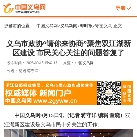
导航
您当前的位置 ：
中国义乌网
>
义乌新闻
>
即时报
>
守望义乌
正文
义乌市政协“请你来协商”聚焦双江湖新
区建设 市民关心关注的问题答复了
发布时间：
2025-09-15 15:42:15
来源：
中国义乌网
作者：
记者 蒋守洋
中国义乌网9月15日讯（记者 蒋守洋 编辑 童晓）
双
江湖新区建设是义乌市民十分关注的工作。