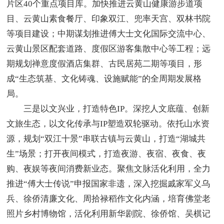
片区40个重点项目库。加快推进云黄山健康游步道项
目、云黄山素食餐厅、印象双江、兜率天宫、双林书院
等项目建设；中期谋划推进傅大士文化国际交流中心、
云黄山景区配套道路、度假区游客集散中心等工程；远
期规划禅意度假酒店集群、古民居苑二期等项目，形
成“生态筑基、文化铸魂、设施赋能”的全周期发展格
局。
三是以文兴业，打造特色IP。深挖人文底蕴、创新
文旅生态，以文化传承与IP塑造双轮驱动。依托山水资
源，规划“双江十景”串联古镇与云黄山，打造“湖城共
生”场景；打开夜间模式，打造夜游、夜宿、夜食、夜
购、夜娱等夜间消费新业态。聚焦文脉活化利用，全力
推进“傅大士传说”申报国家非遗，深入挖掘戚家军义乌
兵、徐侨清廉文化、周拾禄稻作文化内涵，培育佛堂老
照片乡村博物馆，活化利用新华剧院、徐侨馆、吴棋记