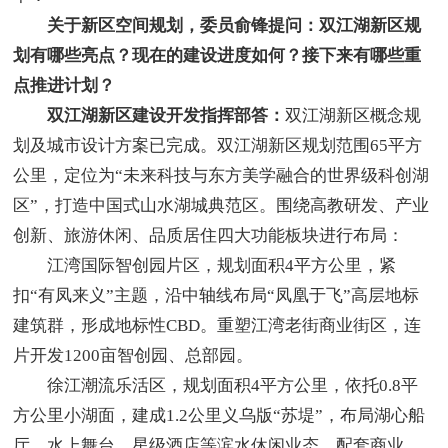
关于新区空间规划，委员俞锋提问：双江湖新区规
划有哪些亮点？现在的建设进度如何？接下来有哪些重
点推进计划？
双江湖新区建设开发指挥部答：
双江湖新区概念规
划及城市设计方案已完成。双江湖新区规划范围65平方
公里，定位为“未来科技与东方美学融合的世界级科创湖
区”，打造中国式山水湖城典范区。围绕高教研发、产业
创新、旅游休闲、品质居住四大功能板块进行布局：
江湾国际智创园片区，规划面积4平方公里，紧
扣“有凤来义”主题，沿中轴线布局“凤凰于飞”高层地标
建筑群，形成地标性CBD。重塑江湾老街商业街区，连
片开发1200亩智创园、总部园。
徐江潮流乐活区，规划面积4平方公里，依托0.8平
方公里小湖面，建成1.2公里义乌版“苏堤”，布局湖心船
厅、水上舞台、星级酒店等滨水休闲业态，配套商业、