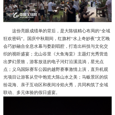
这份亮眼成绩单的背后，是大陈镇精心布局的“全域
狂欢密码”。国庆中秋期间，红旗村“水上奇妙夜”文艺晚
会巧妙融合全息水幕与婺剧唱腔，打造出科技与文化交
织的视听盛宴；北山谷里《大鱼海棠》主题灯光秀营造
出梦幻景致，游客放送的电子河灯沿溪流淌，星光点
点；义乌国际赛车公园的越野赛事激情上演，直升机观
光项目让游客从空中饱览大陈山水之美；马畈景区的缤
纷花海、亲子互动区和夜间冷焰火秀，共同构筑了全域
联动、多元体验的假日盛宴。