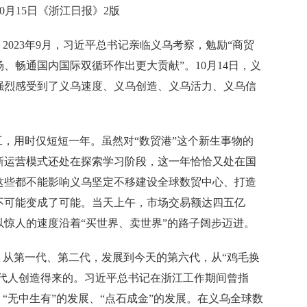
年10月15日《浙江日报》2版
023年9月，习近平总书记亲临义乌考察，勉励“商贸
、畅通国内国际双循环作出更大贡献”。10月14日，义
强烈感受到了义乌速度、义乌创造、义乌活力、义乌信
，用时仅短短一年。虽然对“数贸港”这个新生事物的
新运营模式还处在探索学习阶段，这一年恰恰又处在国
这些都不能影响义乌坚定不移建设全球数贸中心、打造
不可能变成了可能。当天上午，市场交易额达四五亿
惊人的速度沿着“买世界、卖世界”的路子阔步迈进。
从第一代、第二代，发展到今天的第六代，从“鸡毛换
代代人创造得来的。习近平总书记在浙江工作期间曾指
“无中生有”的发展、“点石成金”的发展。在义乌全球数