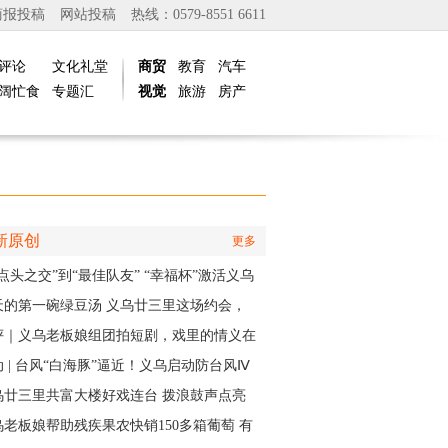
商报投稿
网站投稿
热线：0579-8551 6611
评论
文化礼堂
商贸
教育
汽车
阔忙食
专题汇
视觉
旅游
房产
新原创
更多
点头之交”到“最佳队友” “幸福杯”激活义乌
江邻里情
天的第一碗绿豆汤 义乌廿三里这场约会，
角是快递小哥
评｜义乌老板娘组团拍短剧，戏里的情义在
实中有了回响
 | 台风“白海豚”逼近！义乌启动防台风Ⅳ
应急响应
乌廿三里共富大楼好戏连台 拨浪鼓声点亮
村之夜
乌老板娘帮助残疾果农快销150多箱葡萄 有