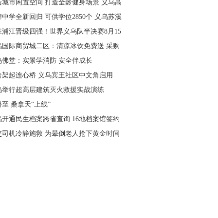
活城市闲置空间 打造全龄健身场景 义乌高
量落地省级文体民生实事
中学全新回归 可供学位2850个 义乌苏溪
学9月投用
胜浦江晋级四强！世界义乌队半决赛8月15
主场开打
乌国际商贸城二区：清凉冰饮免费送 采购
可就近领取
乌佛堂：实景学消防 安全伴成长
食架起连心桥 义乌宾王社区中文角启用
乌举行超高层建筑灭火救援实战演练
至 桑拿天“上线”
乌开通民生档案跨省查询 16地档案馆签约
作
交司机冷静施救 为晕倒老人抢下黄金时间