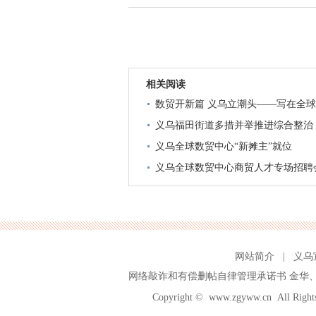
相关阅读
数贸开新篇 义乌立潮头——写在全
义乌福田街道多措并举推进综合整治
义乌全球数贸中心“新摊主”就位
义乌全球数贸中心商贸人才专场招聘
网站简介
|
义乌
网络敲诈和有偿删帖自律管理承诺书
金华
Copyright ©
www.zgyww.cn
All Ri