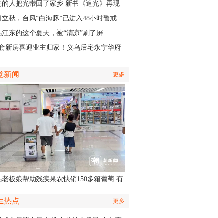
认出她还主演了部短剧
光的人把光带回了家乡 新书《追光》再现
商与一座城的双向奔赴
日立秋，台风“白海豚”已进入48小时警戒
，义乌风雨时间、雨量公布
乌江东的这个夏天，被“清凉”刷了屏
01套新房喜迎业主归家！义乌后宅永宁华府
层公寓正式启动交付
觉新闻
更多
乌老板娘帮助残疾果农快销150多箱葡萄 有
认出她还主演了部短剧
生热点
更多