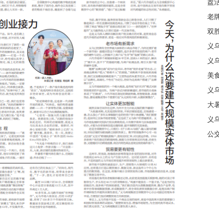
盘
质
老牌
中
双
日
义
商
义
美
义
大暑
义
合
公