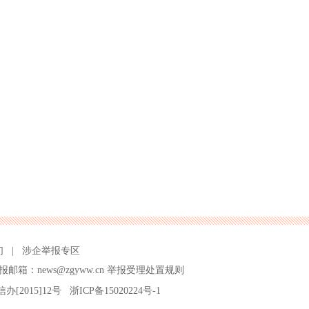
们
|
涉企举报专区
报邮箱：news@zgyww.cn
举报受理处置规则
信办[2015]12号
浙ICP备15020224号-1