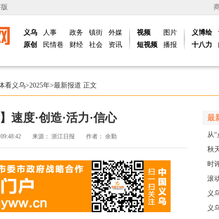
字版
义乌
人事
政务
镇街
外媒
视频
图片
义博绘
原创
民情巷
财经
社会
资讯
短视频
播报
十八力
体看义乌
>
2025年
>
最新报道
正文
】速度·创造·活力·信心
最
从“
 09:48:42
来源：
浙江日报
作者：
余勤
稠
秋
主
时
现
滚动
级
义
乡
义