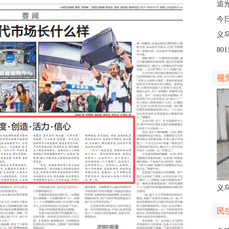
人
追
义
今
线
义
8
高
视
义
人
民