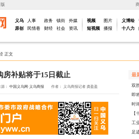
字版
义乌
人事
政务
镇街
外媒
视频
图片
义博绘
原创
民情巷
财经
社会
资讯
短视频
播报
十八力
经
正文
购房补贴将于15日截止
最
双
来源：
中国义乌网·义乌商报
作者：
义乌商报记者 龚盈盈
日
即
台
时评
【
那
工
社区
足