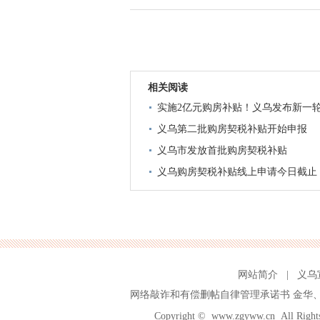
相关阅读
实施2亿元购房补贴！义乌发布新一轮
义乌第二批购房契税补贴开始申报
义乌市发放首批购房契税补贴
义乌购房契税补贴线上申请今日截止
网站简介
|
义乌
网络敲诈和有偿删帖自律管理承诺书
金华
Copyright ©
www.zgyww.cn
All Ri