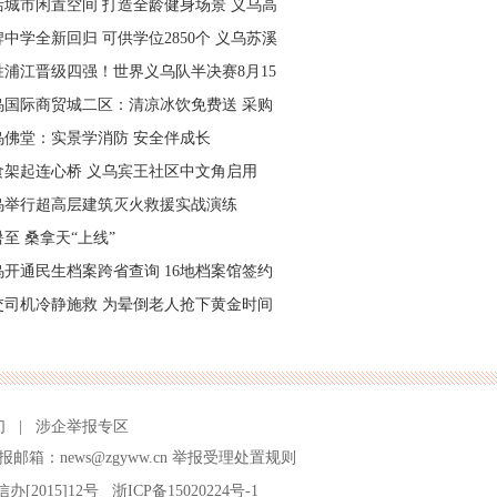
活城市闲置空间 打造全龄健身场景 义乌高
量落地省级文体民生实事
中学全新回归 可供学位2850个 义乌苏溪
学9月投用
胜浦江晋级四强！世界义乌队半决赛8月15
主场开打
乌国际商贸城二区：清凉冰饮免费送 采购
可就近领取
乌佛堂：实景学消防 安全伴成长
食架起连心桥 义乌宾王社区中文角启用
乌举行超高层建筑灭火救援实战演练
至 桑拿天“上线”
乌开通民生档案跨省查询 16地档案馆签约
作
交司机冷静施救 为晕倒老人抢下黄金时间
们
|
涉企举报专区
报邮箱：news@zgyww.cn
举报受理处置规则
信办[2015]12号
浙ICP备15020224号-1