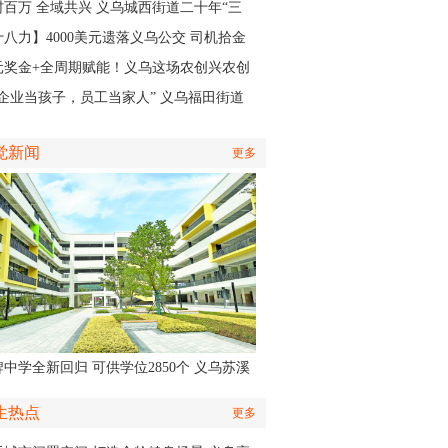
籍医生
村百万 全域共兴 义乌城西街道二十年“三
”实践，绘就产业共富新图景
十八力】4000美元遗落义乌公交 司机拾金
昧获外国客商点赞
元奖金+全周期赋能！义乌这场农创兴农创
大赛开启报名
把企业当孩子，员工当家人” 义乌福田街道
何培育出一家“奖奔驰”的企业
觉新闻
更多
中学全新回归 可供学位2850个 义乌苏溪
学9月投用
生热点
更多