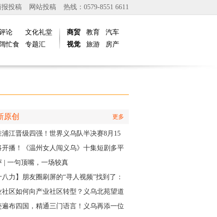
商报投稿
网站投稿
热线：0579-8551 6611
评论
文化礼堂
商贸
教育
汽车
阔忙食
专题汇
视觉
旅游
房产
新原创
更多
胜浦江晋级四强！世界义乌队半决赛8月15
主场开打
将开播！《温州女人闯义乌》十集短剧多平
同步上线
 | 一句顶嘴，一场较真
十八力】朋友圈刷屏的“寻人视频”找到了：
个递出雨衣的义乌排水人，原来是他
业社区如何向产业社区转型？义乌北苑望道
将IP作为“金钥匙”
迹遍布四国，精通三门语言！义乌再添一位