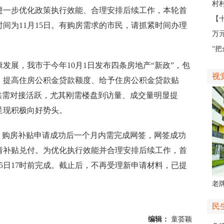
外
村
一步优化政策执行效能、合理安排后续工作，本轮首
地
【
间为11月15日。有购房需求的市民，请抓紧时间办理
不
万
业
“
如
展，我市于今年10月1日发布四条房地产“新政”，包
视
，提高住房公积金贷款额度、给予住房公积金贷款贴
供需对接活跃，尤其刚需楼盘到访量、成交量明显提
呈现积极向好势头。
购房补贴申请成功后一个月内需完成网签，网签成功
请补贴兑付。为优化执行效能并合理安排后续工作，首
15日17时前完成。截止后，不再受理新申请材料，已提
老牌
中
民
编辑：
童荟颖