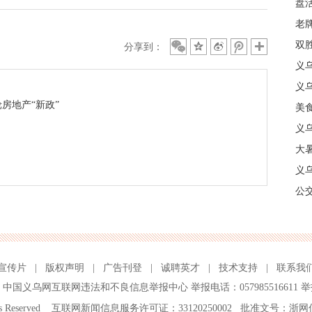
盘
质
老牌
中
双
分享到：
日
义
商
义
房地产“新政”
美
义
大暑
义
合
公
宣传片
|
版权声明
|
广告刊登
|
诚聘英才
|
技术支持
|
联系我
、
中国义乌网互联网违法和不良信息举报中心
举报电话：057985516611 举
ghts Reserved 互联网新闻信息服务许可证：33120250002 批准文号：浙网