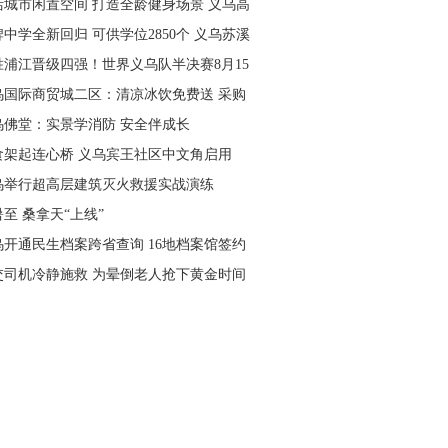
活城市闲置空间 打造全龄健身场景 义乌高
量落地省级文体民生实事
中学全新回归 可供学位2850个 义乌苏溪
学9月投用
胜浦江晋级四强！世界义乌队半决赛8月15
主场开打
乌国际商贸城二区：清凉冰饮免费送 采购
可就近领取
乌佛堂：实景学消防 安全伴成长
食架起连心桥 义乌宾王社区中文角启用
乌举行超高层建筑灭火救援实战演练
至 桑拿天“上线”
乌开通民生档案跨省查询 16地档案馆签约
作
交司机冷静施救 为晕倒老人抢下黄金时间