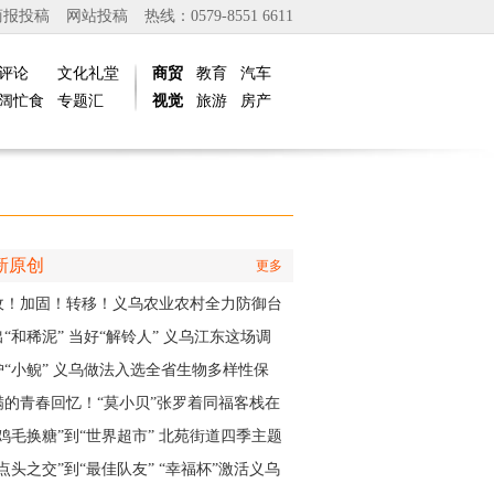
商报投稿
网站投稿
热线：0579-8551 6611
评论
文化礼堂
商贸
教育
汽车
阔忙食
专题汇
视觉
旅游
房产
新原创
更多
收！加固！转移！义乌农业农村全力防御台
白海豚”
“和稀泥” 当好“解铃人” 义乌江东这场调
实训为妇联主席们赋能
护“小鲵” 义乌做法入选全省生物多样性保
实践成果
满的青春回忆！“莫小贝”张罗着同福客栈在
再“开张”
“鸡毛换糖”到“世界超市” 北苑街道四季主题
再现义乌印记
点头之交”到“最佳队友” “幸福杯”激活义乌