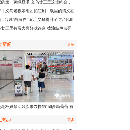
江邻里情
天的第一碗绿豆汤 义乌廿三里这场约会，
角是快递小哥
评｜义乌老板娘组团拍短剧，戏里的情义在
实中有了回响
 | 台风“白海豚”逼近 义乌提升至防台风Ⅲ
应急响应
乌廿三里共富大楼好戏连台 拨浪鼓声点亮
村之夜
觉新闻
更多
乌老板娘帮助残疾果农快销150多箱葡萄 有
认出她还主演了部短剧
生热点
更多