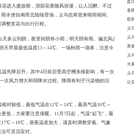
盘
桂花进入盛放期，清甜花香随风弥漫，让人沉醉。不过
质
老牌
，雨水便自南而北陆续登场，义乌也将迎来晴雨相间、
中
双
需调整赏花与出行行程。
日
义
商
义
白天多云到阴，夜里转阴有小雨；明天阴有雨。偏北风2
美
，明天早晨最低温度13～14℃。一场秋雨一场寒，注意今
义
大暑
先降后升。其中4日前后受高空槽东移影响，有一次
义
有一次风力增大和弱降水过程。降雨有利于污染物的沉
合
公
相对较低，最低气温在12℃～14℃，最高气温16℃～
更低，大家要注意保暖。11月7日起，气温“起飞”，最
至17℃～18℃，昼夜温差加大，请及时调整穿着。气象
衣法可灵活应对。