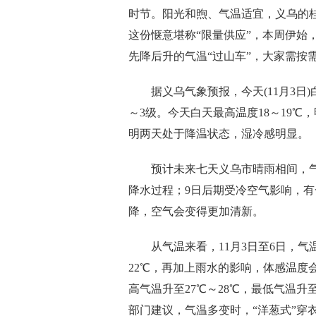
时节。阳光和煦、气温适宜，义乌的
这份惬意堪称“限量供应”，本周伊始
先降后升的气温“过山车”，大家需按
据义乌气象预报，今天(11月3日)
～3级。今天白天最高温度18～19℃
明两天处于降温状态，湿冷感明显。
预计未来七天义乌市晴雨相间，气温
降水过程；9日后期受冷空气影响，
降，空气会变得更加清新。
从气温来看，11月3日至6日，气温
22℃，再加上雨水的影响，体感温度会
高气温升至27℃～28℃，最低气温升
部门建议，气温多变时，“洋葱式”穿