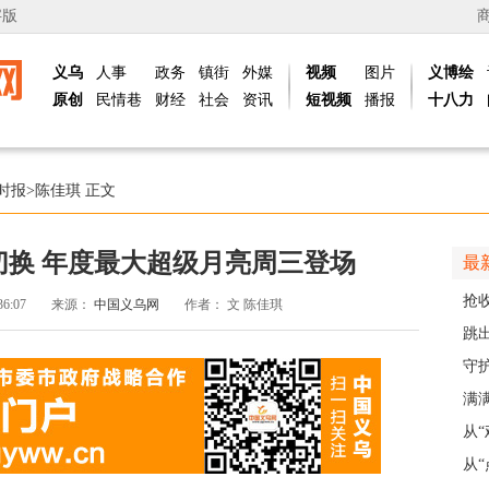
字版
义乌
人事
政务
镇街
外媒
视频
图片
义博绘
原创
民情巷
财经
社会
资讯
短视频
播报
十八力
时报
>
陈佳琪
正文
切换 年度最大超级月亮周三登场
最
抢
36:07
来源：
中国义乌网
作者：
文 陈佳琪
风“
跳出
解
守
护
满
义乌
从
展
从“