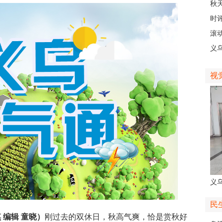
稠
秋
主
时
现
滚动
级
义
乡
视
义
人
民
 编辑 童晓）
刚过去的双休日，秋高气爽，恰是赏秋好