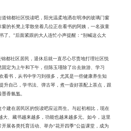
街道锦都社区悦读吧，阳光温柔地洒在明净的玻璃门窗
靠窗的长凳上零散坐着几位正在看书的阿姨，一名孩童
书了。”后面紧跟的大人连忙小声提醒：“别喊这么大
锦都社区居民，退休后就一直尽心尽责地打理社区悦
然固定为上午和下午，但陈玉瑾除了出去旅游、学习
喜欢看书，从书中学习到很多，尤其是一些健康养生知
断提升自己，学书法、弹古琴，煮一壶好茶配上茶点，跟
着墨香氤氲。
个建在居民区的悦读吧应运而生。与起初相比，现在
来越大、藏书越来越多，功能也越来越多元。如今，这里
开展各类托育活动、举办“花开四季”公益课堂，成为