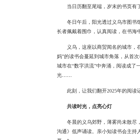
当日历翻至尾端，岁末的书页有
冬日午后，阳光透过义乌市图书馆
长者佩戴着围巾，认真阅读，在书海
义乌，这座以商贸闻名的城市，在2
妈”的读书会蔓延到城市角落，从首
城市在“数字洪流”中奔涌，阅读成了
光……
此刻，让我们翻开2025年的阅读
共读时光，点亮心灯
冬晨的义乌郊野，薄雾尚未散尽，
沟通》低声诵读。亲小知读书会主持