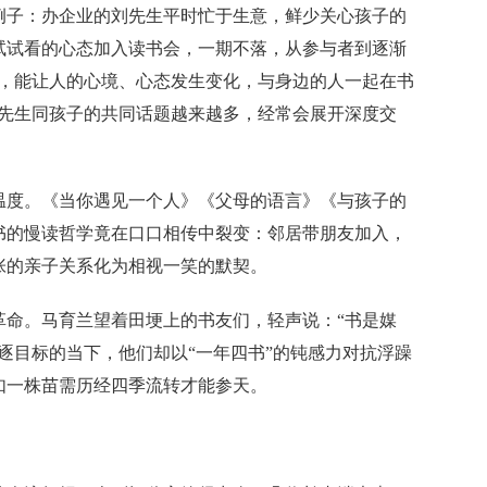
子：办企业的刘先生平时忙于生意，鲜少关心孩子的
试试看的心态加入读书会，一期不落，从参与者到逐渐
书，能让人的心境、心态发生变化，与身边的人一起在书
刘先生同孩子的共同话题越来越多，经常会展开深度交
度。《当你遇见一个人》《父母的语言》《与孩子的
书的慢读哲学竟在口口相传中裂变：邻居带朋友加入，
张的亲子关系化为相视一笑的默契。
。马育兰望着田埂上的书友们，轻声说：“书是媒
逐目标的当下，他们却以“一年四书”的钝感力对抗浮躁
如一株苗需历经四季流转才能参天。