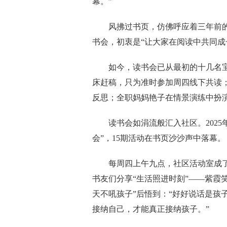
幕。”
风拂过书页，仿佛呼应着三年前的那个
书会，初衷是“让大家在阅读中共同成
如今，读书会已从最初的十几名宝妈，
床赶稿，只为准时参加周四线下共读；
反思；全职妈妈艳子在情景演练中扮演
读书会如涓流般汇入社区。2025年
会”，15期活动在书页沙沙声中落幕。
每周四上午九点，社区活动室成了
书友们分享“生活照进时刻”——紫霞
天不吼孩子”后悟到：“好好说话是孩
接纳自己，才能真正接纳孩子。”