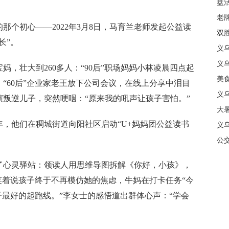
盘
质
老牌
初心——2022年3月8日，马育兰老师发起公益读
中
双
长”。
日
义
商
义
壮大到260多人：“90后”职场妈妈小林凌晨四点起
美
“60后”企业家老王放下公司会议，在线上分享中泪目
义
叛逆儿子，突然哽咽：“原来我的吼声让孩子害怕。”
大暑
，他们在稠城街道向阳社区启动“U+妈妈团公益读书
义
合
公
心灵驿站：领读人用思维导图拆解《你好，小孩》，
笑着说孩子终于不再模仿她的焦虑，牛妈在打卡任务“今
子最好的起跑线。”李女士的感悟道出群体心声：“学会