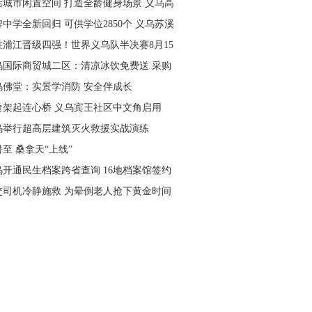
活城市闲置空间 打造全龄健身场景 义乌高
量落地省级文体民生实事
中学全新回归 可供学位2850个 义乌苏溪
学9月投用
胜浦江晋级四强！世界义乌队半决赛8月15
主场开打
乌国际商贸城二区：清凉冰饮免费送 采购
可就近领取
乌佛堂：实景学消防 安全伴成长
食架起连心桥 义乌宾王社区中文角启用
乌举行超高层建筑灭火救援实战演练
至 桑拿天“上线”
乌开通民生档案跨省查询 16地档案馆签约
作
交司机冷静施救 为晕倒老人抢下黄金时间