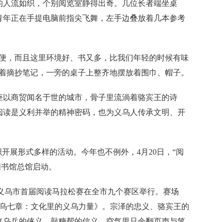
的人流如织，个别阅览室静得出奇。几位长者端坐桌
青年正在手提电脑前指尖飞舞，左手边叠放着几本参考
，而且这里环境好、书又多，比我们年轻的时候有味
忙着摘抄笔记，一旁的桌子上整齐地摆放着围巾、帽子。
以商贸闻名于世的城市，骨子里流淌着骆宾王的诗
阅读是义利并举的精神密码，也为义乌人传承文明、开
展形式多样的活动。今年也不例外，4月20日，“阅
图书馆总馆启动。
义乌市首届阅读马拉松赛在全市九个赛区举行。赛场
义乌七章：文化里的义乌力量》。宗泽的忠义、骆宾王的
义乌兵的侠义、敲糖帮的信义，空气里只余翻页声与笔