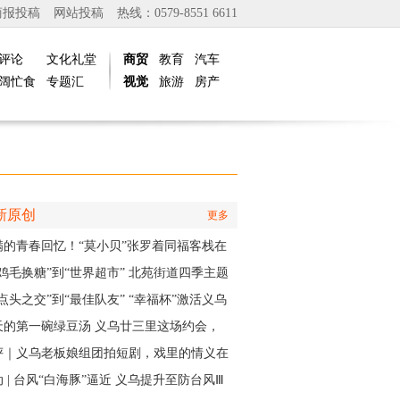
商报投稿
网站投稿
热线：0579-8551 6611
评论
文化礼堂
商贸
教育
汽车
阔忙食
专题汇
视觉
旅游
房产
新原创
更多
满的青春回忆！“莫小贝”张罗着同福客栈在
再“开张”
“鸡毛换糖”到“世界超市” 北苑街道四季主题
再现义乌印记
点头之交”到“最佳队友” “幸福杯”激活义乌
江邻里情
天的第一碗绿豆汤 义乌廿三里这场约会，
角是快递小哥
评｜义乌老板娘组团拍短剧，戏里的情义在
实中有了回响
 | 台风“白海豚”逼近 义乌提升至防台风Ⅲ