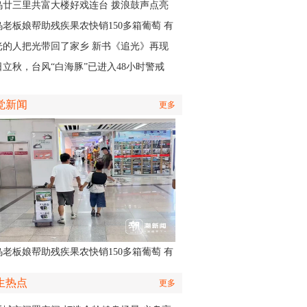
应急响应
乌廿三里共富大楼好戏连台 拨浪鼓声点亮
村之夜
乌老板娘帮助残疾果农快销150多箱葡萄 有
认出她还主演了部短剧
光的人把光带回了家乡 新书《追光》再现
商与一座城的双向奔赴
日立秋，台风“白海豚”已进入48小时警戒
，义乌风雨时间、雨量公布
觉新闻
更多
乌老板娘帮助残疾果农快销150多箱葡萄 有
认出她还主演了部短剧
生热点
更多