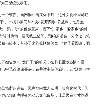
评为三星级悦读吧。
一个缩影。当网购冲击实体书店，这处文化小屋却逆
厅”。一楼书架间常举办“花开四季”公益课，七月盛
鹅，鹅，鹅”的稚嫩童声，播下“知家乡、爱家乡”的种
读吧”随时跳动：居民线上借阅、预约茶话会、分享读书笔
书籍与绘本，带孙子来的张阿姨笑言：“孙子看图画，我
始告别“打发日子”的单调，在书吧重燃热情：看
生书中觅得健康要诀，在共读中结伴旅行，让“活到老学
些场所的存在，无声地向世人证明：信息化时代，阅
从静态知识库蜕变为动态文化磁场，让居民在方寸间遨