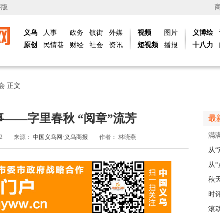
字版
义乌
人事
政务
镇街
外媒
视频
图片
义博绘
原创
民情巷
财经
社会
资讯
短视频
播报
十八力
会
正文
事——字里春秋 “阅章”流芳
最
满
32
来源：
中国义乌网·义乌商报
作者：
林晓燕
义乌
从
展
从“
稠
秋
主
时
现
滚动