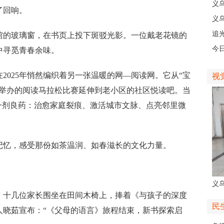
级
义
了回响。
乡
义
人
追
的玻璃窗，在书页上投下斑驳光影。一位戴老花镜的
义
今
中寻觅青春余味。
线
025年悄然编织着另一张温暖的网—阅读网。它从“宝
视
次举办的阅读马拉松比赛延伸到老小区的社区悦读吧。当
一剂良药：治愈家庭裂痕、激活城市文脉、点亮邻里微
记忆，感受那份如茶温润、如春滋长的文化力量。
义
十几位家长围坐在田间木椅上，捧着《与孩子的深度
人
民
人晓茹宣布：“《父母的语言》旅程结束，新书探索启