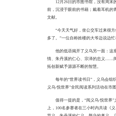
12月26日的市图书馆，没有周末
前，沉浸于眼前的书籍；戴着耳机的
文献。
“今天天气好，坐公交车过来很方便
多了。”一位自称姓楼的大爷边说边
他的低语揭开了义乌另一面：这座
情、朱丹溪的仁心、宗泽的忠义……
拓创新赋予源源不断的智慧。
每年的“世界读书日”，义乌会组织开
义乌·悦世界”全民阅读系列活动在市
值得一提的是，“阅义乌·悦世界”
上，100名参赛者在三小时内共读《
节义、朱丹溪的仁义、颜乌的孝义、