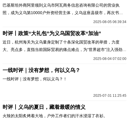
巴基斯坦外商阿里领到义乌市阿瓦商务信息咨询有限公司的营业执
照，成为义乌第10000户外资经营主体，义乌这座县级市，再次书写
了开放传奇，成为我国首个外资经营主体破万的县级市，彰显着其
2025-08-05 06:39:34
高...
时评丨政策“大礼包”为义乌国贸改革“加油”
近日，杭州海关为义乌量身定制了十条深化国贸改革的举措，力度
大、亮点多，直指当前国际贸易的痛点难点，为“世界超市”注入强劲新
动能。
2025-08-04 07:02:00
一线时评｜没有梦想，何以义乌？
一线时评｜没有梦想，何以义乌？！
2025-07-31 11:25:45
时评丨义乌的夏日，藏着最暖的情义
火辣的太阳炙烤着大地，户外工作者们的汗水浸湿了衣衫。