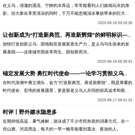
在义乌，清澈的溪流、宁静的水库边，常常能看到人们嬉戏玩水的身
影。但大家在享受清凉的同时，千万不能忽视溺水事故带来的巨大风
险。
2025-08-18 09:16:38
让创新成为“打造新典范、再造新辉煌”的鲜明标识——二论学习贯彻义乌市委十五届八次全会精神
加快打造创新义乌、因地制宜发展新质生产力，是义乌与生俱来的发
展基因——这座城市因改革而生、因创新而兴。
2025-08-18 08:39:43
锚定发展大势 勇扛时代使命——一论学习贯彻义乌市委十五届八次全会精神
在时代浪潮中勇立潮头，奋力“打造新典范、再造新辉煌”，既是厚重的
时代使命、宏伟的发展愿景，更是新老义乌人共同的崇高追求和殷切
期待。
2025-08-17 08:41:32
时评丨野外嬉水隐患多
近期持续高温，暑气难耐，游泳成了不少市民热衷的消暑方式。在一
些山塘、河流周边，每天的一早一晚常能看到晨泳、夜游的人。