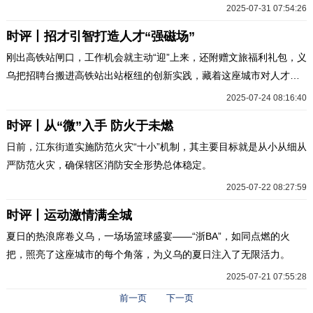
2025-07-31 07:54:26
时评丨招才引智打造人才“强磁场”
刚出高铁站闸口，工作机会就主动“迎”上来，还附赠文旅福利礼包，义
乌把招聘台搬进高铁站出站枢纽的创新实践，藏着这座城市对人才最
热忱的告白。
2025-07-24 08:16:40
时评丨从“微”入手 防火于未燃
日前，江东街道实施防范火灾“十小”机制，其主要目标就是从小从细从
严防范火灾，确保辖区消防安全形势总体稳定。
2025-07-22 08:27:59
时评丨运动激情满全城
夏日的热浪席卷义乌，一场场篮球盛宴——“浙BA”，如同点燃的火
把，照亮了这座城市的每个角落，为义乌的夏日注入了无限活力。
2025-07-21 07:55:28
前一页
下一页