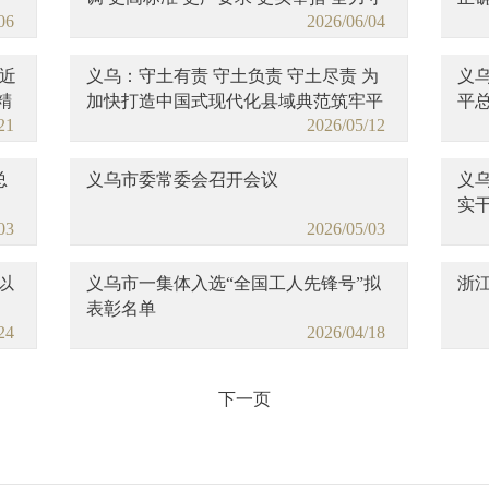
06
2026/06/04
护人民群众生命财产安全
典
近
义乌：守土有责 守土负责 守土尽责 为
义
精
加快打造中国式现代化县域典范筑牢平
平
21
2026/05/12
安基石
神
总
义乌市委常委会召开会议
义
实
03
2026/05/03
以
义乌市一集体入选“全国工人先锋号”拟
浙
表彰名单
24
2026/04/18
下一页