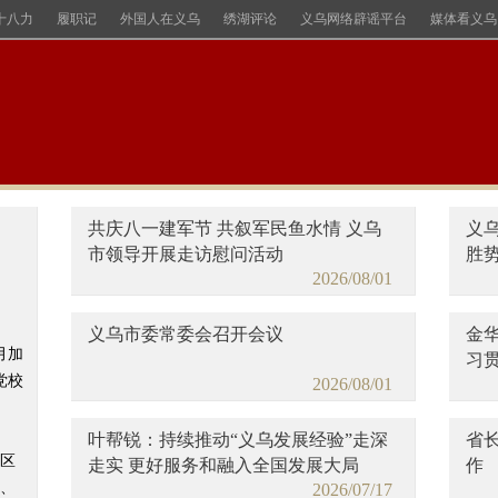
十八力
履职记
外国人在义乌
绣湖评论
义乌网络辟谣平台
媒体看义乌
共庆八一建军节 共叙军民鱼水情 义乌
义
市领导开展走访慰问活动
胜
2026/08/01
义乌市委常委会召开会议
金
月加
习
党校
2026/08/01
推动
成
叶帮锐：持续推动“义乌发展经验”走深
省
区
走实 更好服务和融入全国发展大局
作
、
2026/07/17