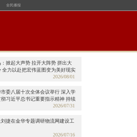
全民播报
乌：掀起大声势 拉开大阵势 拼出大
势 全力以赴把宏伟蓝图变为美好现实
2026/08/01
华市委八届十次全体会议举行 深入学
贯彻习近平总书记重要指示精神 持续
2026/07/31
“义乌发展经验”走深走实 加快创新
势引领县域经济高质量发展
长刘捷在金华专题调研物流网建设工
2026/07/16