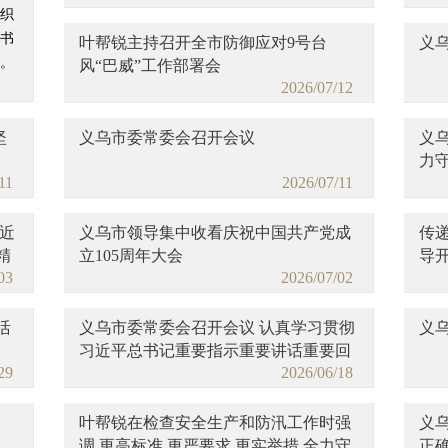
织
书
叶帮锐主持召开全市防御应对9号台
义
。
风“巴威”工作部署会
2026/07/12
坚
义乌市委常委会召开会议
义乌
力
11
2026/07/11
近
义乌市领导集中收看庆祝中国共产党成
传
精
立105周年大会
导
03
2026/07/02
活
义乌市委常委会召开会议 认真学习贯彻
义
习近平总书记重要指示重要讲话重要回
29
2026/06/18
信精神 研究部署近期重点工作
叶帮锐在检查安全生产和防汛工作时强
义乌
调 更高标准 更严要求 更实举措 全力守
正