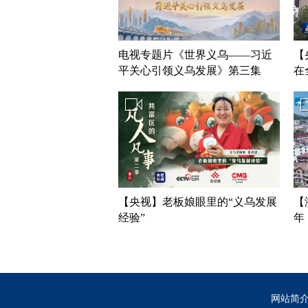
2006年
2005年
电视专题片《世界义乌——习近
【
2004年
平关心引领义乌发展》第三集
在
《“点石成金”》
2003年
2002年
2001年
2000年
【央视】老板娘眼里的“义乌发展
【
经验”
年
网站简