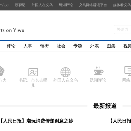
十八力
履职记
外国人在义乌
绣湖评论
义乌网络辟谣平台
媒体看义乌
评论
人事
镇街
社会
专题
外媒
图集
视
八力
书记、市长去哪
外国人在义乌
绣湖评论
网络
儿
最新报道
【人民日报】潮玩消费传递创意之妙
【人民日报