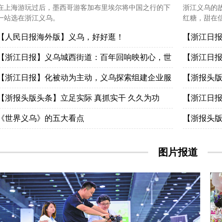
在上海游玩过后，墨西哥游客加布里埃尔将中国之行的下
浙江义乌的
一站选在浙江义乌。
红糖，甜在
【人民日报海外版】义乌，好好逛！
【浙江日
【浙江日报】义乌城西街道：百年回响映初心，世
【浙江日
界交响通未来 真理铸魂 开放通衢 活力奔涌
【浙江日报】化被动为主动，义乌探索组建企业服
质量发展新
【浙报头
务联盟 当好企业商户的解忧人
【浙报头版头条】立足实际 真抓实干 久久为功
【浙江日报
——“义乌发展经验”溯源系列成果在我省持续引发
《世界义乌》的五大看点
——一台
【浙报头版
强烈反响
发展之路—
图片报道
持续引发