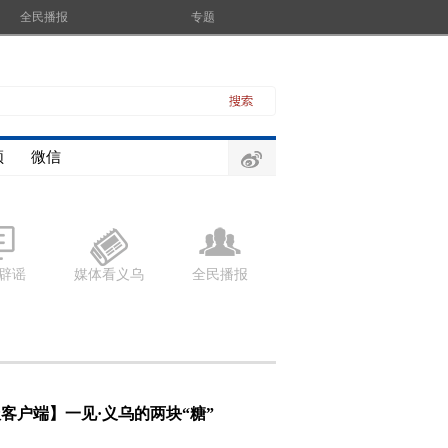
全民播报
专题
频
微信
辟谣
媒体看义乌
全民播报
客户端】一见·义乌的两块“糖”