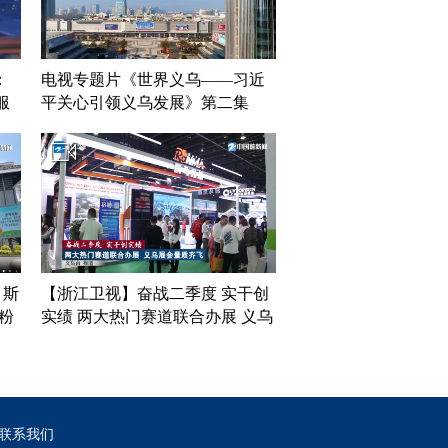
：
电视专题片《世界义乌——习近
服
平关心引领义乌发展》第二集
《“无中生有”》
 斯
【浙江卫视】奋战二季度 实干创
粉
实绩 两大热门赛道联合办展 义乌
展会量质齐飞
联系我们