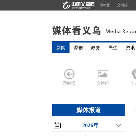
即时报
义博绘
新闻
原创
政务
民生
资讯
即时报
义博绘
十
媒体报道
2026年