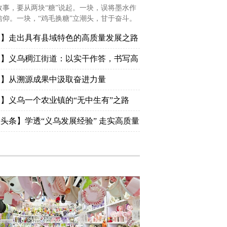
故事，要从两块“糖”说起。一块，误将墨水作
信仰。一块，“鸡毛换糖”立潮头，甘于奋斗。
报】走出具有县域特色的高质量发展之路
报】义乌稠江街道：以实干作答，书写高
篇 产业联动 城市进阶 治理求精
版】从溯源成果中汲取奋进力量
】义乌一个农业镇的“无中生有”之路
发动机带出整车全链条
头条】学透“义乌发展经验” 走实高质量
—“义乌发展经验”溯源系列成果在我省
强烈反响