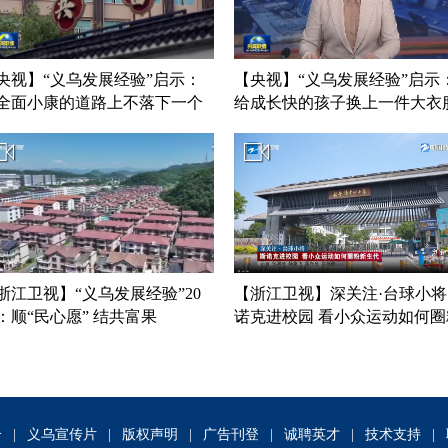
央视】“义乌发展经验”启示：
【央视】“义乌发展经验”启示
全面小康的道路上不落下一个
给成长快的孩子换上一件大衣
浙江卫视】“义乌发展经验”20
【浙江卫视】深关注·台球小将
：顺“民心愿” 结共富果
诺克进校园 看小众运动如何圈
新生代
介
|
义乌宣传片
|
版权声明
|
广告刊登
|
诚聘英才
|
技术支持
|