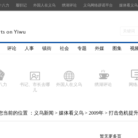
十八力
履职记
外国人在义乌
绣湖评论
义乌网络辟谣平台
媒体看义乌
评论
人事
镇街
社会
专题
外媒
图集
视
八力
书记、市长去哪
外国人在义乌
绣湖评论
网络
儿
您当前的位置 ：
义乌新闻
>
媒体看义乌
>
2009年
>
打击危机提
暂无更多页