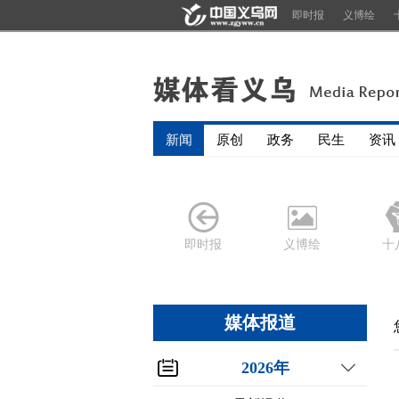
即时报
义博绘
新闻
原创
政务
民生
资讯
即时报
义博绘
十
媒体报道
2026年