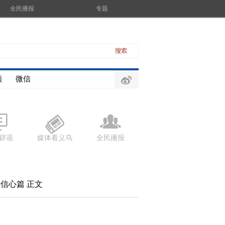
全民播报
专题
频
微信
辟谣
媒体看义乌
全民播报
升信心篇
正文