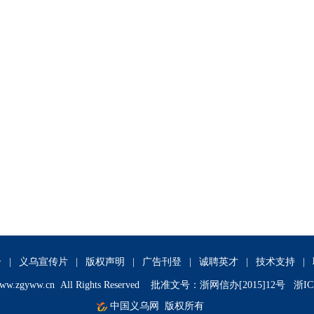
介
|
义乌宣传片
|
版权声明
|
广告刊登
|
诚聘英才
|
技术支持
|
ww.zgyww.cn
All Rights Reserved 批准文号：浙网信办[2015]12号 浙IC
中国义乌网
版权所有