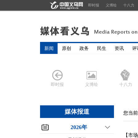
即时报
义博绘
十八力
新闻
原创
政务
民生
资讯
评
即时报
义博绘
十八力
媒体报道
您当前
2026年
【市场