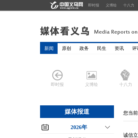
即时报
义博绘
十八力
新闻
原创
政务
民生
资讯
评
即时报
义博绘
十八力
媒体报道
您当前
2026年
诚信立