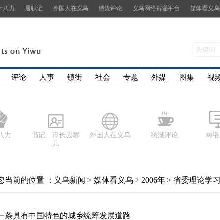
十八力
履职记
外国人在义乌
绣湖评论
义乌网络辟谣平台
媒体看义乌
评论
人事
镇街
社会
专题
外媒
图集
视
八力
书记、市长去哪
外国人在义乌
绣湖评论
网络
儿
您当前的位置 ：
义乌新闻
>
媒体看义乌
>
2006年
>
省委理论学
一条具有中国特色的城乡统筹发展道路