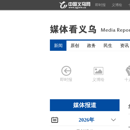
即时报
义博绘
新闻
原创
政务
民生
资讯
即时报
义博绘
十
媒体报道
2026年