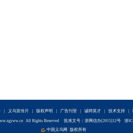
介
|
义乌宣传片
|
版权声明
|
广告刊登
|
诚聘英才
|
技术支持
|
ww.zgyww.cn
All Rights Reserved 批准文号：浙网信办[2015]12号 浙IC
中国义乌网
版权所有