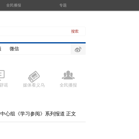
全民播报
专题
频
微信
辟谣
媒体看义乌
全民播报
习中心组《学习参阅》系列报道
正文