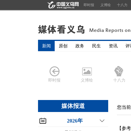
即时报
义博绘
十八力
新闻
原创
政务
民生
资讯
评
即时报
义博绘
十八力
媒体报道
您当前
2026年
【参考