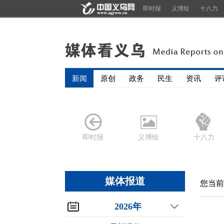
即时报
义博绘
十八力
新闻
原创
政务
民生
资讯
评
即时报
义博绘
十八力
媒体报道
您当前
2026年