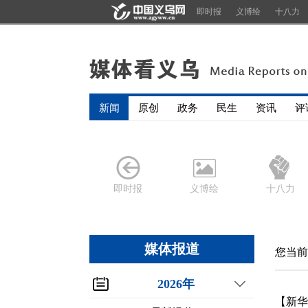
即时报
义博绘
十八力
新闻
原创
政务
民生
资讯
评
即时报
义博绘
十八力
媒体报道
您当前
2026年
【新华