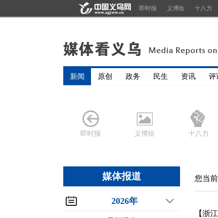
即时报
义博绘
十八力
新闻
原创
政务
民生
资讯
评
即时报
义博绘
十八力
媒体报道
您当前
2026年
【浙江