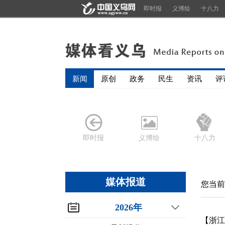
即时报
义博绘
十八力
新闻
原创
政务
民生
资讯
评
即时报
义博绘
十八力
媒体报道
您当前
2026年
【浙江