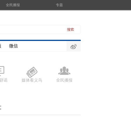
全民播报
专题
频
微信
辟谣
媒体看义乌
全民播报
文