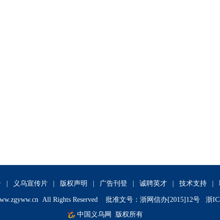
介
|
义乌宣传片
|
版权声明
|
广告刊登
|
诚聘英才
|
技术支持
|
ww.zgyww.cn
All Rights Reserved 批准文号：浙网信办[2015]12号 浙IC
中国义乌网
版权所有