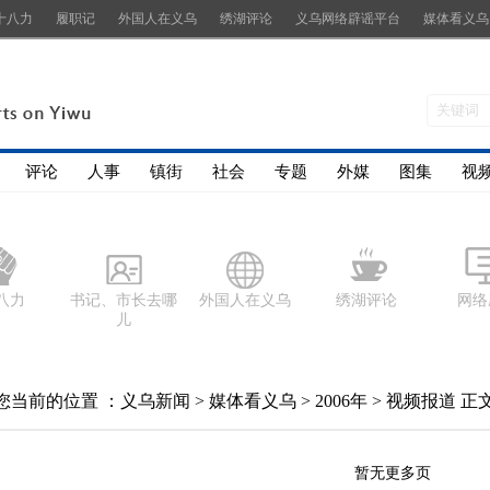
十八力
履职记
外国人在义乌
绣湖评论
义乌网络辟谣平台
媒体看义乌
评论
人事
镇街
社会
专题
外媒
图集
视
八力
书记、市长去哪
外国人在义乌
绣湖评论
网络
儿
您当前的位置 ：
义乌新闻
>
媒体看义乌
>
2006年
>
视频报道
正
暂无更多页