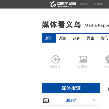
即时报
义博绘
新闻
原创
政务
民生
资讯
即时报
义博绘
十
媒体报道
2026年