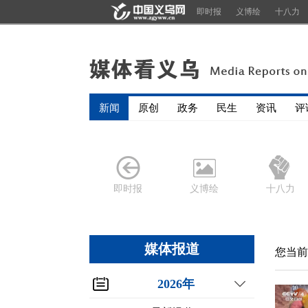
即时报
义博绘
十八力
新闻
原创
政务
民生
资讯
评
即时报
义博绘
十八力
媒体报道
您当前
2026年