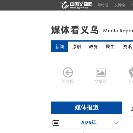
即时报
义博绘
新闻
原创
政务
民生
资讯
即时报
义博绘
十
媒体报道
2026年