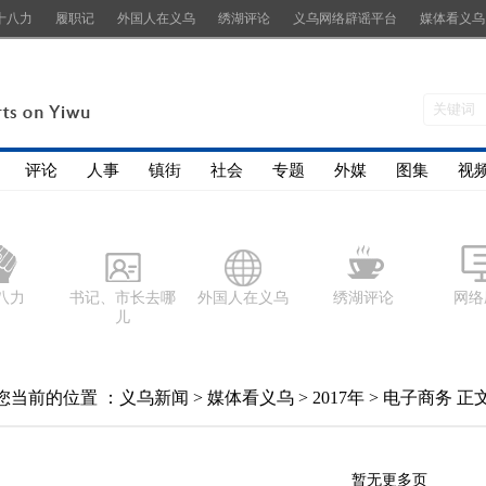
十八力
履职记
外国人在义乌
绣湖评论
义乌网络辟谣平台
媒体看义乌
评论
人事
镇街
社会
专题
外媒
图集
视
八力
书记、市长去哪
外国人在义乌
绣湖评论
网络
儿
您当前的位置 ：
义乌新闻
>
媒体看义乌
>
2017年
>
电子商务
正
暂无更多页