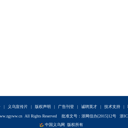
介
|
义乌宣传片
|
版权声明
|
广告刊登
|
诚聘英才
|
技术支持
|
ww.zgyww.cn
All Rights Reserved 批准文号：浙网信办[2015]12号 浙IC
中国义乌网
版权所有