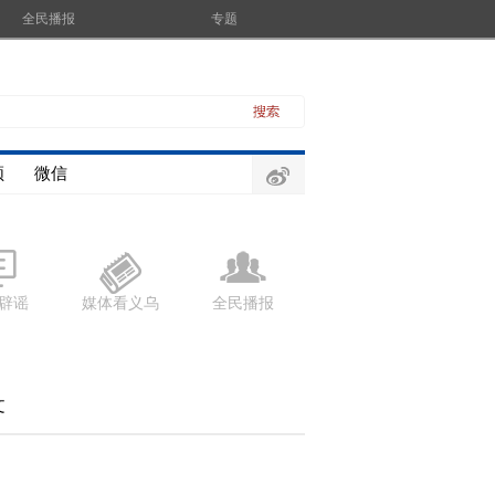
全民播报
专题
频
微信
辟谣
媒体看义乌
全民播报
文