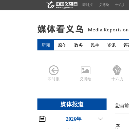
即时报
义博绘
十八力
新闻
原创
政务
民生
资讯
评
即时报
义博绘
十八力
媒体报道
您当前
2026年
序