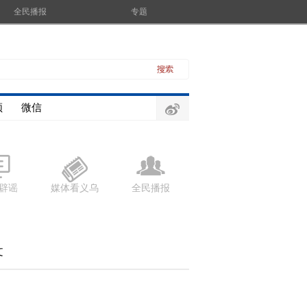
全民播报
专题
频
微信
辟谣
媒体看义乌
全民播报
文