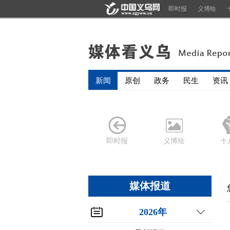
即时报
义博绘
新闻
原创
政务
民生
资讯
即时报
义博绘
十
媒体报道
2026年