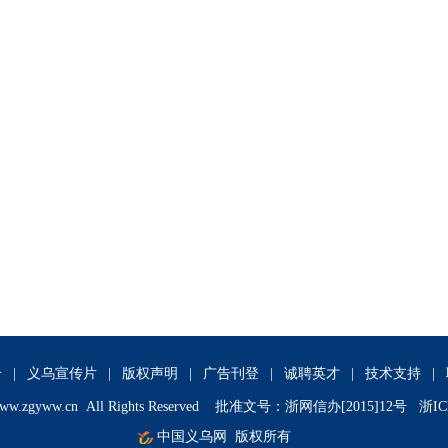
介
|
义乌宣传片
|
版权声明
|
广告刊登
|
诚聘英才
|
技术支持
|
ww.zgyww.cn
All Rights Reserved 批准文号：浙网信办[2015]12号 浙IC
中国义乌网
版权所有