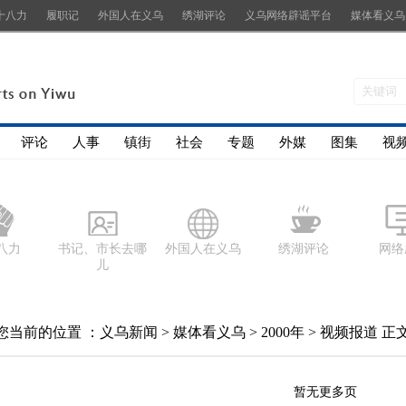
十八力
履职记
外国人在义乌
绣湖评论
义乌网络辟谣平台
媒体看义乌
评论
人事
镇街
社会
专题
外媒
图集
视
八力
书记、市长去哪
外国人在义乌
绣湖评论
网络
儿
您当前的位置 ：
义乌新闻
>
媒体看义乌
>
2000年
>
视频报道
正
暂无更多页