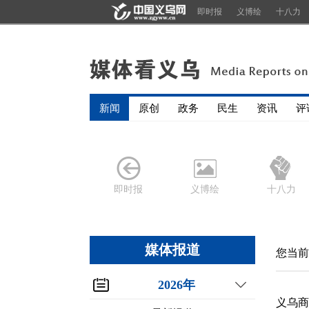
即时报
义博绘
十八力
新闻
原创
政务
民生
资讯
评
即时报
义博绘
十八力
媒体报道
您当前
2026年
义乌商