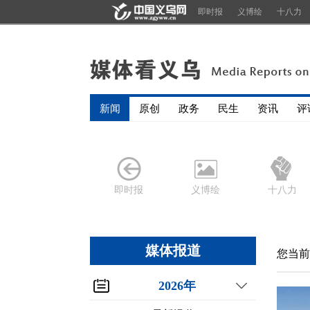
即时报
义博绘
十八力
新闻
原创
政务
民生
资讯
评
即时报
义博绘
十八力
媒体报道
您当前
2026年