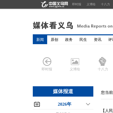
即时报
义博绘
十八力
新闻
原创
政务
民生
资讯
评
即时报
义博绘
十八力
媒体报道
您当前
2026年
【人民