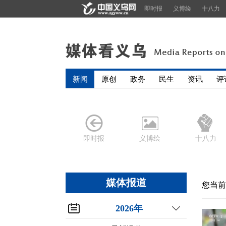
即时报
义博绘
十八力
新闻
原创
政务
民生
资讯
评
即时报
义博绘
十八力
媒体报道
您当前
2026年