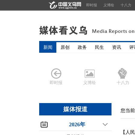
即时报
义博绘
十八力
新闻
原创
政务
民生
资讯
评
即时报
义博绘
十八力
媒体报道
您当前
2026年
【人民