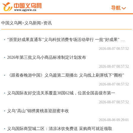
导航
中国义乌网
>
义乌新闻
>
资讯
“浙里好成果直通车”义乌科技消费专场活动举行 一批“好成果” 找到“落脚点”
2026-08-07 08:57:52
2026年第三批义乌小商品标准制定计划发布
2026-08-07 08:57:52
《跟着春晚游中国》义乌篇第二期播出 义乌线上刷屏线下“圈粉”
2026-08-07 08:57:52
义乌国际友好交流关系覆盖38国62城，位居全国县级市第一
2026-08-07 08:57:52
义乌“高山”锦绣黄桃喜迎甜蜜丰收
2026-08-06 09:29:01
义乌国际商贸城二区：清凉冰饮免费送 采购商可就近领取