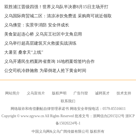
双胜浦江晋级四强！世界义乌队半决赛8月15日主场开打
义乌国际商贸城二区：清凉冰饮免费送 采购商可就近领取
义乌佛堂：实景学消防 安全伴成长
美食架起连心桥 义乌宾王社区中文角启用
义乌举行超高层建筑灭火救援实战演练
大暑至 桑拿天“上线”
义乌开通民生档案跨省查询 16地档案馆签约合作
公交司机冷静施救 为晕倒老人抢下黄金时间
网站简介
义乌宣传片
版权声明
广告刊登
诚聘英才
技术支持
联系我们
网络敲诈和有偿删帖自律管理承诺书 网络安全举报电话：0579-85516611
Copyright © www.zgyww.cn All Rights Reserved 批准文号：浙网信办[2015]12号
浙ICP
备15020224号-1
中国义乌网
&义乌广阔传媒有限公司 版权所有