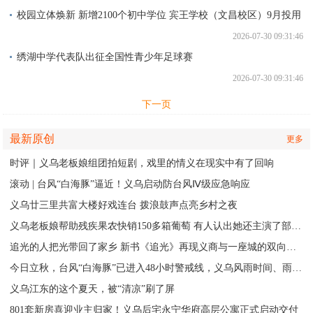
校园立体焕新 新增2100个初中学位 宾王学校（文昌校区）9月投用
2026-07-30 09:31:46
绣湖中学代表队出征全国性青少年足球赛
2026-07-30 09:31:46
下一页
最新原创
更多
时评｜义乌老板娘组团拍短剧，戏里的情义在现实中有了回响
滚动 | 台风“白海豚”逼近！义乌启动防台风Ⅳ级应急响应
义乌廿三里共富大楼好戏连台 拨浪鼓声点亮乡村之夜
义乌老板娘帮助残疾果农快销150多箱葡萄 有人认出她还主演了部短剧
追光的人把光带回了家乡 新书《追光》再现义商与一座城的双向奔赴
今日立秋，台风“白海豚”已进入48小时警戒线，义乌风雨时间、雨量公布
义乌江东的这个夏天，被“清凉”刷了屏
801套新房喜迎业主归家！义乌后宅永宁华府高层公寓正式启动交付