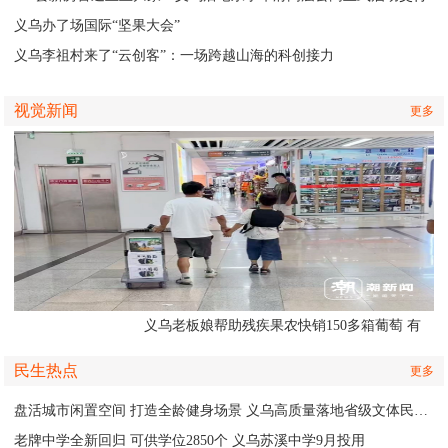
义乌办了场国际“坚果大会”
义乌李祖村来了“云创客”：一场跨越山海的科创接力
视觉新闻
更多
义乌老板娘帮助残疾果农快销150多箱葡萄 有
人认出她还主演了部短剧
民生热点
更多
盘活城市闲置空间 打造全龄健身场景 义乌高质量落地省级文体民生实事
老牌中学全新回归 可供学位2850个 义乌苏溪中学9月投用