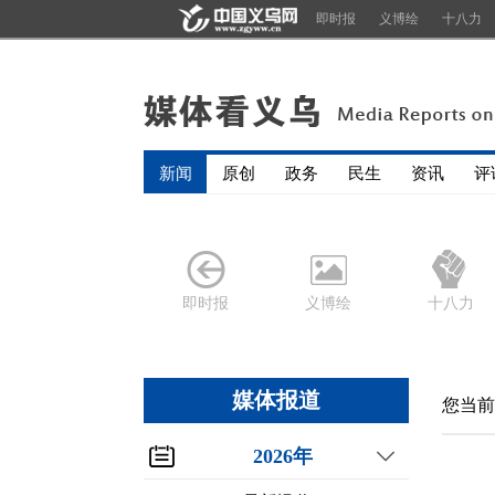
即时报
义博绘
十八力
新闻
原创
政务
民生
资讯
评
即时报
义博绘
十八力
媒体报道
您当前
2026年