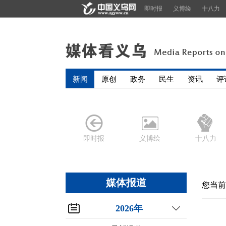
即时报
义博绘
十八力
新闻
原创
政务
民生
资讯
评
即时报
义博绘
十八力
媒体报道
您当前
2026年