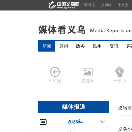
即时报
义博绘
十八力
新闻
原创
政务
民生
资讯
评
即时报
义博绘
十八力
媒体报道
您当前
2026年
义乌小