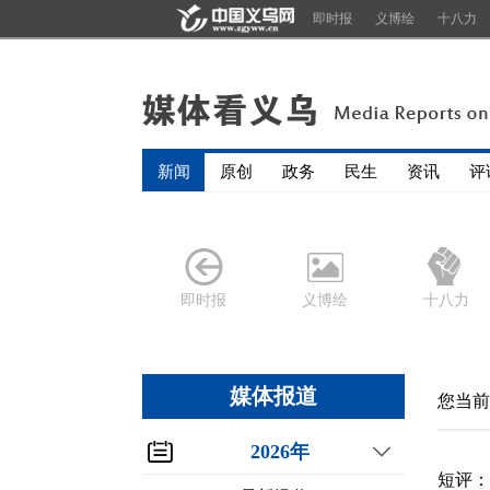
即时报
义博绘
十八力
新闻
原创
政务
民生
资讯
评
即时报
义博绘
十八力
媒体报道
您当前
2026年
短评：