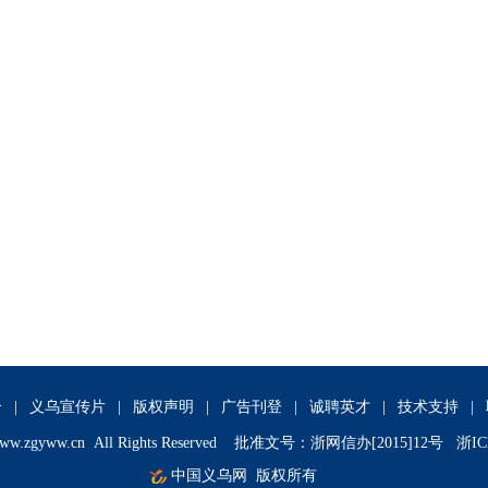
介
|
义乌宣传片
|
版权声明
|
广告刊登
|
诚聘英才
|
技术支持
|
ww.zgyww.cn
All Rights Reserved 批准文号：浙网信办[2015]12号 浙IC
中国义乌网
版权所有