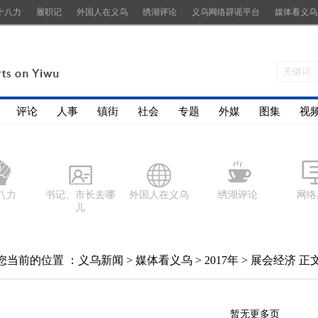
十八力
履职记
外国人在义乌
绣湖评论
义乌网络辟谣平台
媒体看义乌
评论
人事
镇街
社会
专题
外媒
图集
视
八力
书记、市长去哪
外国人在义乌
绣湖评论
网络
儿
您当前的位置 ：
义乌新闻
>
媒体看义乌
>
2017年
>
展会经济
正
暂无更多页