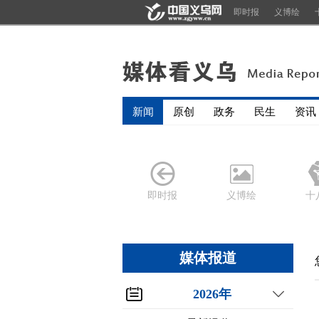
即时报
义博绘
新闻
原创
政务
民生
资讯
即时报
义博绘
十
媒体报道
2026年