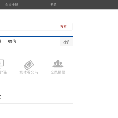
全民播报
专题
频
微信
辟谣
媒体看义乌
全民播报
文